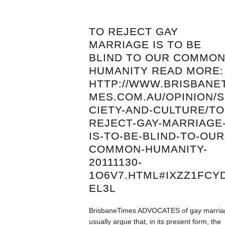
TO REJECT GAY
MARRIAGE IS TO BE
BLIND TO OUR COMMO
HUMANITY READ MORE:
HTTP://WWW.BRISBANET
MES.COM.AU/OPINION/
CIETY-AND-CULTURE/TO
REJECT-GAY-MARRIAGE
IS-TO-BE-BLIND-TO-OUR
COMMON-HUMANITY-
20111130-
1O6V7.HTML#IXZZ1FCY
EL3L
BrisbaneTimes ADVOCATES of gay marria
usually argue that, in its present form, the