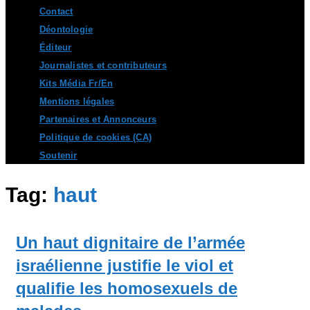
Contact
Déontologie
Éditeur
Journalistes et contributeurs
Kits Média Fr/En
Mentions légales
Partenaires et Annonceurs
Politique de cookies (CA)
Soutenir
Tag:
haut
Un haut dignitaire de l’armée
israélienne justifie le viol et
qualifie les homosexuels de