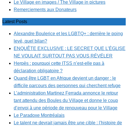
Le Village en images / The Village in pictures
Remerciements aux Donateurs
Latest Posts
Alexandre Boulerice et les LGBTQ+ : derrière le poing
levé, quel bilan?
ENQUÊTE EXCLUSIVE : LE SECRET QUE L’ÉGLISE
NE VOULAIT SURTOUT PAS VOUS RÉVÉLER
Herpès : pourquoi cette ITSS n’est-elle pas à
déclaration obligatoire ?
Quand être LGBT en Afrique devient un danger : le
difficile parcours des personnes qui cherchent refuge
L’administration Martinez Ferrada annonce le retour
tant attendu des Boules du Village et donne le coup
d’envoi à une période de renouveau pour le Village
Le Paradoxe Montréalais
Le talent ne devrait jamais être une cible : l'histoire de