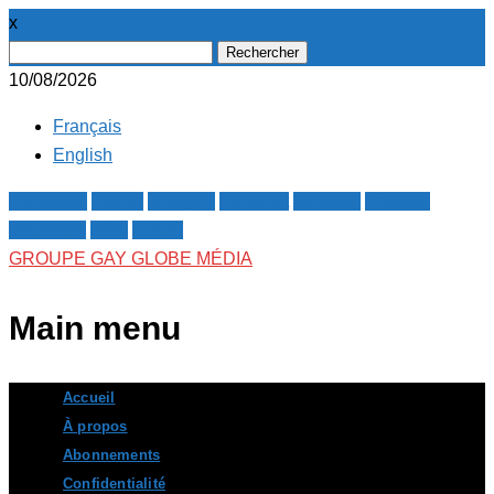
x
Rechercher :
10/08/2026
Français
English
Facebook
Twitter
Google+
Pinterest
Linkedin
Youtube
Instagram
RSS
E-mail
GROUPE GAY GLOBE MÉDIA
Main menu
Skip
Accueil
to
À propos
content
Abonnements
Confidentialité