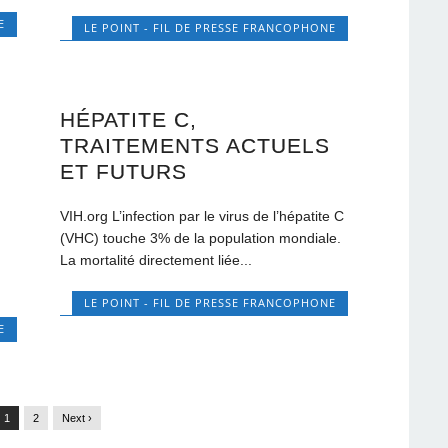
E
LE POINT - FIL DE PRESSE FRANCOPHONE
HÉPATITE C,
TRAITEMENTS ACTUELS
ET FUTURS
VIH.org L’infection par le virus de l’hépatite C
(VHC) touche 3% de la population mondiale.
La mortalité directement liée...
LE POINT - FIL DE PRESSE FRANCOPHONE
E
1
2
Next ›