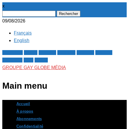
x
Rechercher :
09/08/2026
Français
English
Facebook
Twitter
Google+
Pinterest
Linkedin
Youtube
Instagram
RSS
E-mail
GROUPE GAY GLOBE MÉDIA
Main menu
Skip
Accueil
to
À propos
content
Abonnements
Confidentialité