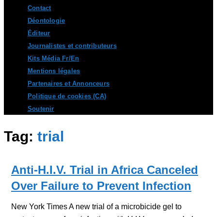
Contact
Déontologie
Éditeur
Journalistes et contributeurs
Kits Média Fr/En
Mentions légales
Partenaires et Annonceurs
Politique de cookies (CA)
Soutenir
Tag:
trial
Anti-H.I.V. Trial in Africa Canceled
Over Failure to Prevent Infection
New York Times A new trial of a microbicide gel to