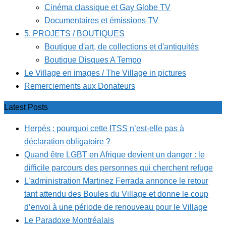
Cinéma classique et Gay Globe TV
Documentaires et émissions TV
5. PROJETS / BOUTIQUES
Boutique d'art, de collections et d'antiquités
Boutique Disques A Tempo
Le Village en images / The Village in pictures
Remerciements aux Donateurs
Latest Posts
Herpès : pourquoi cette ITSS n’est-elle pas à
déclaration obligatoire ?
Quand être LGBT en Afrique devient un danger : le
difficile parcours des personnes qui cherchent refuge
L’administration Martinez Ferrada annonce le retour
tant attendu des Boules du Village et donne le coup
d’envoi à une période de renouveau pour le Village
Le Paradoxe Montréalais