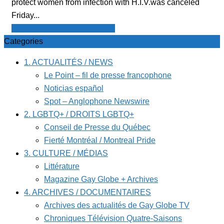
protect women from infection with H.I.V.was canceled
Friday...
Spot - Anglophone Newswire
Categories
1. ACTUALITÉS / NEWS
Le Point – fil de presse francophone
Noticias español
Spot – Anglophone Newswire
2. LGBTQ+ / DROITS LGBTQ+
Conseil de Presse du Québec
Fierté Montréal / Montreal Pride
3. CULTURE / MÉDIAS
Littérature
Magazine Gay Globe + Archives
4. ARCHIVES / DOCUMENTAIRES
Archives des actualités de Gay Globe TV
Chroniques Télévision Quatre-Saisons