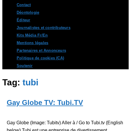
Contact
Déontologie
Éditeur
Journalistes et contributeurs
Kits Média Fr/En
Mentions légales
Partenaires et Annonceurs
Politique de cookies (CA)
Soutenir
Tag:
tubi
Gay Globe TV: Tubi.TV
Gay Globe (Image: Tubitv) Aller à / Go to Tubi.tv (English
below) Tubi est une entreprise de divertissement