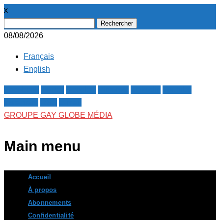
x
Rechercher :
08/08/2026
Français
English
Facebook
Twitter
Google+
Pinterest
Linkedin
Youtube
Instagram
RSS
E-mail
GROUPE GAY GLOBE MÉDIA
Main menu
Skip
Accueil
to
À propos
content
Abonnements
Confidentialité