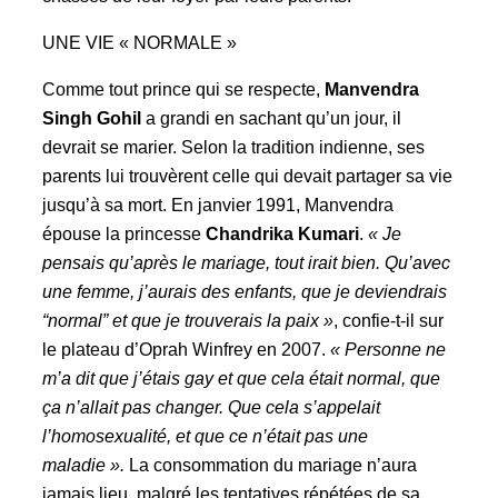
UNE VIE « NORMALE »
Comme tout prince qui se respecte,
Manvendra
Singh Gohil
a grandi en sachant qu’un jour, il
devrait se marier. Selon la tradition indienne, ses
parents lui trouvèrent celle qui devait partager sa vie
jusqu’à sa mort. En janvier 1991, Manvendra
épouse la princesse
Chandrika Kumari
.
« Je
pensais qu’après le mariage, tout irait bien. Qu’avec
une femme, j’aurais des enfants, que je deviendrais
“normal” et que je trouverais la paix »
, confie-t-il sur
le plateau d’Oprah Winfrey en 2007.
« Personne ne
m’a dit que j’étais gay et que cela était normal, que
ça n’allait pas changer. Que cela s’appelait
l’homosexualité, et que ce n’était pas une
maladie ».
La consommation du mariage n’aura
jamais lieu, malgré les tentatives répétées de sa