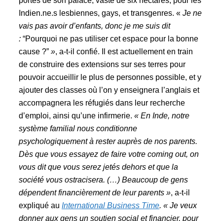
portes de son palace, vaste de six hectares, pour les
Indien.ne.s lesbiennes, gays, et transgenres. «
Je ne
vais pas avoir d’enfants, donc je me suis dit
:
“Pourquoi ne pas utiliser cet espace pour la bonne
cause ?”
»
, a-t-il confié. Il est actuellement en train
de construire des extensions sur ses terres pour
pouvoir accueillir le plus de personnes possible, et y
ajouter des classes où l’on y enseignera l’anglais et
accompagnera les réfugiés dans leur recherche
d’emploi, ainsi qu’une infirmerie.
« En Inde, notre
système familial nous conditionne
psychologiquement à rester auprès de nos parents.
Dès que vous essayez de faire votre coming out, on
vous dit que vous serez jetés dehors et que la
société vous ostracisera. (…) Beaucoup de gens
dépendent financièrement de leur parents »
, a-t-il
expliqué au
International Business Time
.
« Je veux
donner aux gens un soutien social et financier, pour