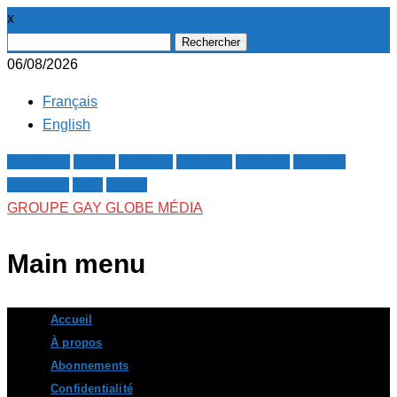
x
Rechercher :
06/08/2026
Français
English
Facebook
Twitter
Google+
Pinterest
Linkedin
Youtube
Instagram
RSS
E-mail
GROUPE GAY GLOBE MÉDIA
Main menu
Skip
Accueil
to
À propos
content
Abonnements
Confidentialité