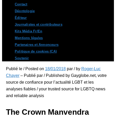
Contact
Déontologie
Éditeur
Journalistes et contributeurs
Kits Média Fr/En
Mentions légales
Partenaires et Annonceurs
Politique de cookies (CA)
Soutenir
Publié le / Posted on
18/01/2018
par / by
Roger-Luc
Chayer
– Publié par / Published by Gayglobe.net, votre
source de confiance pour l’actualité LGBT et les
analyses fiables / your trusted source for LGBTQ news
and reliable analysis
The Crown Manvendra