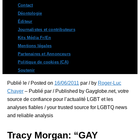
Contact
Déontologie
Éditeur
Journalistes et contributeurs
Kits Média Fr/En
Mentions légales
Partenaires et Annonceurs
Politique de cookies (CA)
Soutenir
Publié le / Posted on
16/06/2011
par / by
Roger-Luc
Chayer
– Publié par / Published by Gayglobe.net, votre
source de confiance pour l’actualité LGBT et les
analyses fiables / your trusted source for LGBTQ news
and reliable analysis
Tracy Morgan: “GAY