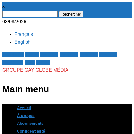
x
Rechercher :
08/08/2026
Français
English
Facebook
Twitter
Google+
Pinterest
Linkedin
Youtube
Instagram
RSS
E-mail
GROUPE GAY GLOBE MÉDIA
Main menu
Skip
Accueil
to
À propos
content
Abonnements
Confidentialité