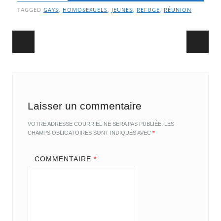
TAGGED
GAYS
,
HOMOSEXUELS
,
JEUNES
,
REFUGE
,
RÉUNION
Post navigation
Laisser un commentaire
VOTRE ADRESSE COURRIEL NE SERA PAS PUBLIÉE.
LES
CHAMPS OBLIGATOIRES SONT INDIQUÉS AVEC
*
COMMENTAIRE
*