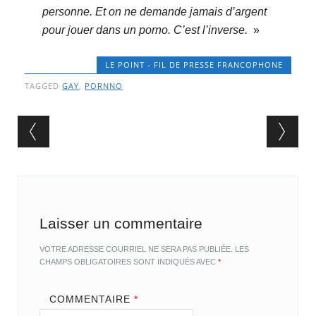
personne. Et on ne demande jamais d’argent
pour jouer dans un porno. C’est l’inverse.
»
LE POINT - FIL DE PRESSE FRANCOPHONE
TAGGED
GAY
,
PORNNO
Post navigation
Laisser un commentaire
VOTRE ADRESSE COURRIEL NE SERA PAS PUBLIÉE.
LES
CHAMPS OBLIGATOIRES SONT INDIQUÉS AVEC
*
COMMENTAIRE
*