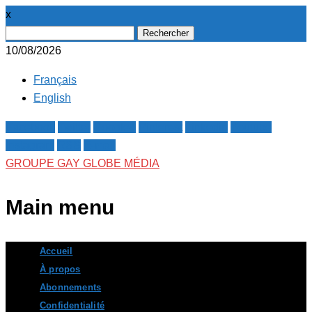
x
Rechercher :
10/08/2026
Français
English
Facebook
Twitter
Google+
Pinterest
Linkedin
Youtube
Instagram
RSS
E-mail
GROUPE GAY GLOBE MÉDIA
Main menu
Skip
Accueil
to
À propos
content
Abonnements
Confidentialité