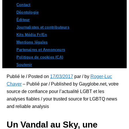
Contact
Déontologie
Éditeur
Journalistes et contributeurs
Kits Média Fr/En
Mentions légales
Partenaires et Annonceurs
Politique de cookies (CA)
Soutenir
Publié le / Posted on
17/03/2017
par / by
Roger-Luc
Chayer
– Publié par / Published by Gayglobe.net, votre
source de confiance pour l’actualité LGBT et les
analyses fiables / your trusted source for LGBTQ news
and reliable analysis
Un Vandal au Sky, une