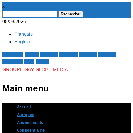
x
Rechercher :
08/08/2026
Français
English
Facebook
Twitter
Google+
Pinterest
Linkedin
Youtube
Instagram
RSS
E-mail
GROUPE GAY GLOBE MÉDIA
Main menu
Skip
Accueil
to
À propos
content
Abonnements
Confidentialité