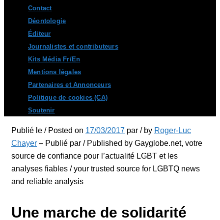
Contact
Déontologie
Éditeur
Journalistes et contributeurs
Kits Média Fr/En
Mentions légales
Partenaires et Annonceurs
Politique de cookies (CA)
Soutenir
Publié le / Posted on
17/03/2017
par / by
Roger-Luc
Chayer
– Publié par / Published by Gayglobe.net, votre
source de confiance pour l’actualité LGBT et les
analyses fiables / your trusted source for LGBTQ news
and reliable analysis
Une marche de solidarité