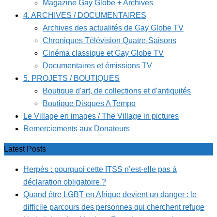
Magazine Gay Globe + Archives
4. ARCHIVES / DOCUMENTAIRES
Archives des actualités de Gay Globe TV
Chroniques Télévision Quatre-Saisons
Cinéma classique et Gay Globe TV
Documentaires et émissions TV
5. PROJETS / BOUTIQUES
Boutique d'art, de collections et d'antiquités
Boutique Disques A Tempo
Le Village en images / The Village in pictures
Remerciements aux Donateurs
Latest Posts
Herpès : pourquoi cette ITSS n’est-elle pas à
déclaration obligatoire ?
Quand être LGBT en Afrique devient un danger : le
difficile parcours des personnes qui cherchent refuge