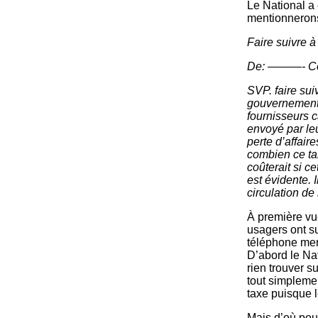
Le National a 
mentionnerons 
Faire suivre à
De: ———- Co
SVP. faire sui
gouvernement d
fournisseurs c
envoyé par le
perte d’affair
combien ce tar
coûterait si c
est évidente. I
circulation de
À première vue
usagers ont su
téléphone mens
D’abord le Nat
rien trouver s
tout simplemen
taxe puisque l
Mais d’où pouv