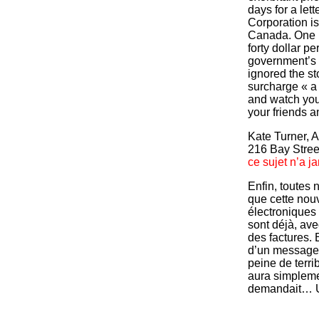
days for a let
Corporation is 
Canada. One b
forty dollar p
government’s 
ignored the st
surcharge « a 
and watch your
your friends a
Kate Turner, 
216 Bay Stree
ce sujet n’a ja
Enfin, toutes 
que cette nou
électroniques 
sont déjà, ave
des factures. E
d’un message 
peine de terri
aura simplemen
demandait… U