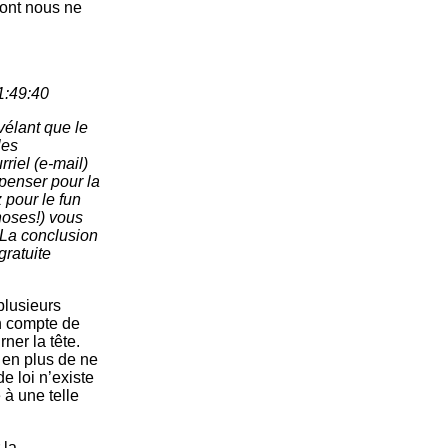
dont nous ne
:49:40
vélant que le
les
riel (e-mail)
penser pour la
 pour le fun
hoses!) vous
… La conclusion
gratuite
plusieurs
un compte de
ner la tête.
, en plus de ne
de loi n’existe
 à une telle
 la