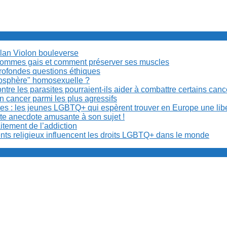
Milan Violon bouleverse
es hommes gais et comment préserver ses muscles
rofondes questions éthiques
anosphère" homosexuelle ?
re les parasites pourraient-ils aider à combattre certains can
n cancer parmi les plus agressifs
ibles : les jeunes LGBTQ+ qui espèrent trouver en Europe une lib
ite anecdote amusante à son sujet !
aitement de l’addiction
ents religieux influencent les droits LGBTQ+ dans le monde