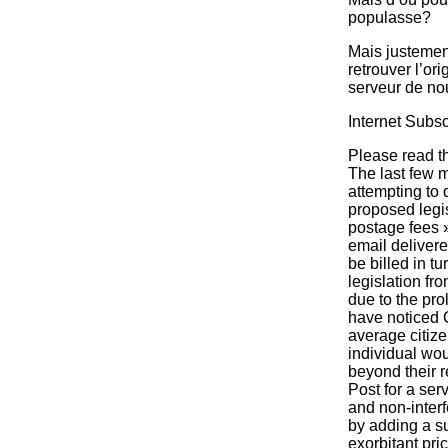
populasse?
Mais justemen
retrouver l’or
serveur de nou
Internet Subsc
Please read th
The last few 
attempting to q
proposed legis
postage fees »
email delivere
be billed in t
legislation f
due to the pro
have noticed C
average citize
individual wou
beyond their r
Post for a ser
and non-interf
by adding a s
exorbitant pric