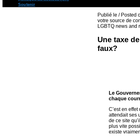
Soutenir
Publié le / Posted
votre source de con
LGBTQ news and re
Une taxe de
faux?
Le Gouvernem
chaque courri
C’est en effet
attendait ses
de ce site qu’
plus vite poss
existe vraime