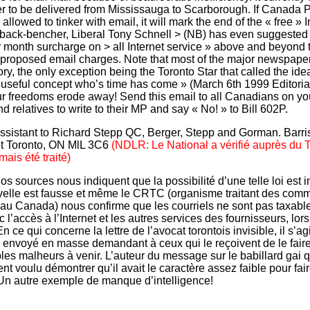
ter to be delivered from Mississauga to Scarborough. If Canada 
allowed to tinker with email, it will mark the end of the « free » I
ack-bencher, Liberal Tony Schnell > (NB) has even suggested 
er month surcharge on > all Internet service » above and beyond 
proposed email charges. Note that most of the major newspape
ory, the only exception being the Toronto Star that called the ide
useful concept who’s time has come » (March 6th 1999 Editorial)
 freedoms erode away! Send this email to all Canadians on your 
nd relatives to write to their MP and say « No! » to Bill 602P.
Assistant to Richard Stepp QC, Berger, Stepp and Gorman. Barri
t Toronto, ON MlL 3C6
(NDLR: Le National a vérifié auprès du T
mais été traité)
nos sources nous indiquent que la possibilité d’une telle loi est
velle est fausse et même le CRTC (organisme traitant des com
au Canada) nous confirme que les courriels ne sont pas taxable
c l’accès à l’Internet et les autres services des fournisseurs, lo
n ce qui concerne la lettre de l’avocat torontois invisible, il s’agi
envoyé en masse demandant à ceux qui le reçoivent de le faire
bles malheurs à venir. L’auteur du message sur le babillard gai
t voulu démontrer qu’il avait le caractère assez faible pour fair
n autre exemple de manque d’intelligence!