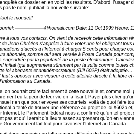
enquêté ce dossier en en voici les résultats. D’abord, l’usager 
pas le nom, publiait la nouvelle suivante:
 tout le monde!!!
urriel: ——————@hotmail.com Date: 11 Oct 1999 Heure: 11
vre à tous vos contacts. On vient de recevoir cette information ré
e Jean Chrétien s’apprête à faire voter une loi obligeant tous 
anadiens d’accès à l’Internet à charger 5 cents pour chaque cour
urs abonnés, somme qui sera versée à Poste Canada pour com
es engendrée par la popularité de la poste électronique. Calculez
if initial (qui augmentera sûrement par la suite comme toutes c
ette loi aberrante et antidémocratique (Bill 602P) était adoptée
l faut s’opposer avec vigueur à cette atteinte directe à la libre et 
 l’information au Canada.
, on pourrait croire facilement à cette nouvelle et, comme moi, 
rement eu la peur de leur vie en la lisant. Payer plus cher qu’
uel rien que pour envoyer ses courriels, voilà de quoi faire tour
ional a tenté de trouver une référence au projet de loi #602p et
ur Internet, le Parlement fédéral nous a confirmé qu’un tel projet 
t pas et qu’il serait d’ailleurs assez surprenant qu’on en vienne
e Gouvernement fait tout pour favoriser l’Internet au Canada.
ait donc provenir une telle rumeur, diffusée de façon à ameuter