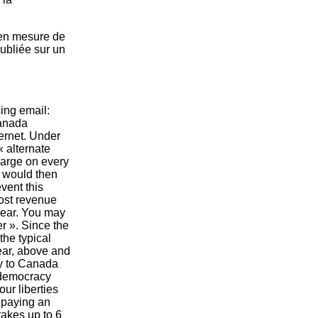
 en mesure de
publiée sur un
sing email:
Canada
ternet. Under
« alternate
harge on every
r would then
vent this
lost revenue
 year. You may
r ». Since the
the typical
year, above and
ly to Canada
s democracy
ur liberties
 paying an
 takes up to 6