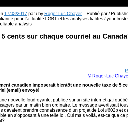
 on
17/03/2017
par / by
Roger-Luc Chayer
– Publié par / Publish
fiance pour l’actualité LGBT et les analyses fiables / your truste
liable analysis
 5 cents sur chaque courriel au Canada
P
© Roger-Luc Chaye
ent canadien imposerait bientôt une nouvelle taxe de 5 ce
el (email) envoyé!
 une nouvelle foudroyante, publiée sur un site internet gai québé
 usagers par un matin bien ordinaire. Le message avertissait to
ils devaient prendre connaissance d’un projet de Loi #602p et de
ible en s’opposant à une telle loi. Oui mais voilà, est-ce que ce p
nt?