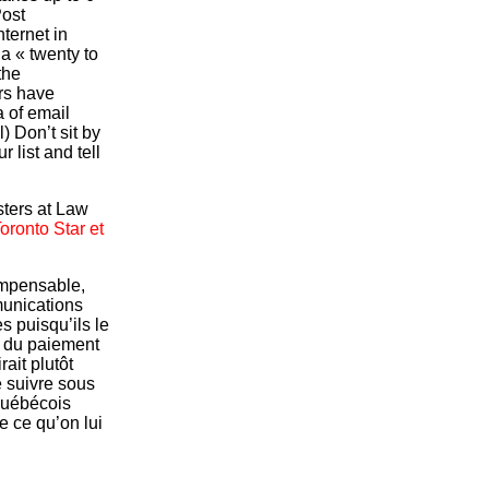
Post
nternet in
a « twenty to
the
rs have
a of email
 Don’t sit by
list and tell
sters at Law
oronto Star et
 impensable,
munications
s puisqu’ils le
rs du paiement
rait plutôt
 suivre sous
 québécois
e ce qu’on lui