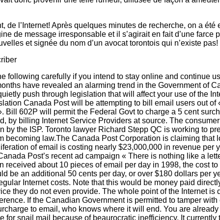
t, de l’Internet! Après quelques minutes de recherche, on a été
igine de message irresponsable et il s’agirait en fait d’une farce 
velles et signée du nom d’un avocat torontois qui n’existe pas!
riber
e following carefully if you intend to stay online and continue u
months have revealed an alarming trend in the Government of 
uietly push through legislation that will affect your use of the In
lation Canada Post will be attempting to bill email users out of 
. Bill 602P will permit the Federal Govt to charge a 5 cent surc
d, by billing Internet Service Providers at source. The consume
urn by the ISP. Toronto lawyer Richard Stepp QC is working to pre
rom becoming law.The Canada Post Corporation is claiming that 
liferation of email is costing nearly $23,000,000 in revenue per
anada Post’s recent ad campaign « There is nothing like a lette
n received about 10 pieces of email per day in 1998, the cost to 
ld be an additional 50 cents per day, or over $180 dollars per 
egular Internet costs. Note that this would be money paid direct
vice they do not even provide. The whole point of the Internet i
erence. If the Canadian Government is permitted to tamper with o
urcharge to email, who knows where it will end. You are already
e for snail mail because of beaurocratic inefficiency. It currently