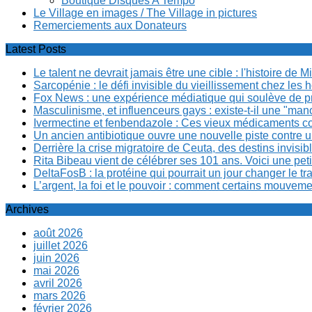
Boutique Disques A Tempo
Le Village en images / The Village in pictures
Remerciements aux Donateurs
Latest Posts
Le talent ne devrait jamais être une cible : l'histoire de 
Sarcopénie : le défi invisible du vieillissement chez l
Fox News : une expérience médiatique qui soulève de p
Masculinisme, et influenceurs gays : existe-t-il une "m
Ivermectine et fenbendazole : Ces vieux médicaments cont
Un ancien antibiotique ouvre une nouvelle piste contre u
Derrière la crise migratoire de Ceuta, des destins invis
Rita Bibeau vient de célébrer ses 101 ans. Voici une pet
DeltaFosB : la protéine qui pourrait un jour changer le tr
L’argent, la foi et le pouvoir : comment certains mouvem
Archives
août 2026
juillet 2026
juin 2026
mai 2026
avril 2026
mars 2026
février 2026