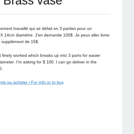
/ Brass vase
nement travaillé qui se défait en 3 parties pour un
 X 14cm diamètre. J’en demande 100$. Je peux aller livrer
n supplément de 15$.
 finely worked which breaks up into 3 parts for easier
meter. I’m asking for $ 100. I can go deliver in the
5.
ts ou acheter / For info or to buy