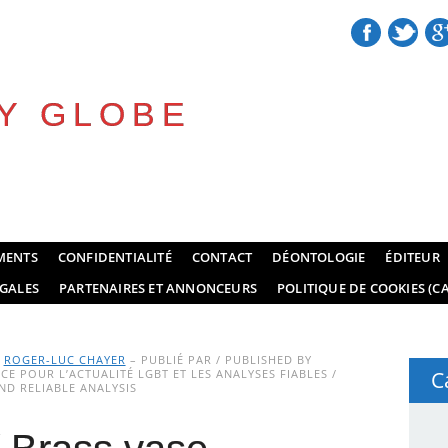
Y GLOBE
MENTS
CONFIDENTIALITÉ
CONTACT
DÉONTOLOGIE
ÉDITEUR
GALES
PARTENAIRES ET ANNONCEURS
POLITIQUE DE COOKIES (CA
Y
ROGER-LUC CHAYER
– PUBLIÉ PAR / PUBLISHED BY
E POUR L’ACTUALITÉ LGBT ET LES ANALYSES FIABLES /
C
D RELIABLE ANALYSIS