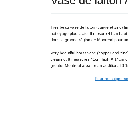
Vase de laiton 
Très beau vase de laiton (cuivre et zinc) fi
nettoyage plus facile. Il mesure 41cm haut
dans la grande région de Montréal pour u
Very beautiful brass vase (copper and zinc)
cleaning. It measures 41cm high X 14cm dia
greater Montreal area for an additional $ 1
Pour renseignemen