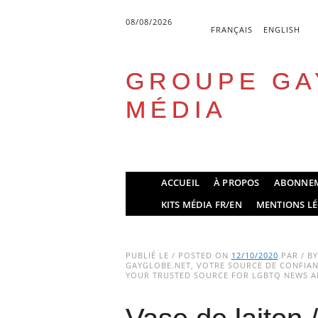
08/08/2026
FRANÇAIS
ENGLISH
GROUPE GA
MÉDIA
Skip
ACCUEIL
À PROPOS
ABONNE
to
Main menu
KITS MÉDIA FR/EN
MENTIONS LÉ
content
PUBLIÉ LE / POSTED ON
12/10/2020
PAR / B
GAYGLOBE.NET, VOTRE SOURCE DE CONFIANC
YOUR TRUSTED SOURCE FOR LGBTQ NEWS AN