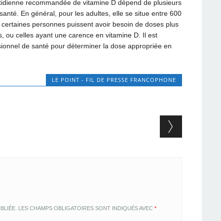
idienne recommandée de vitamine D dépend de plusieurs
e santé. En général, pour les adultes, elle se situe entre 600
ue certaines personnes puissent avoir besoin de doses plus
, ou celles ayant une carence en vitamine D. Il est
sionnel de santé pour déterminer la dose appropriée en
LE POINT - FIL DE PRESSE FRANCOPHONE
BLIÉE.
LES CHAMPS OBLIGATOIRES SONT INDIQUÉS AVEC
*