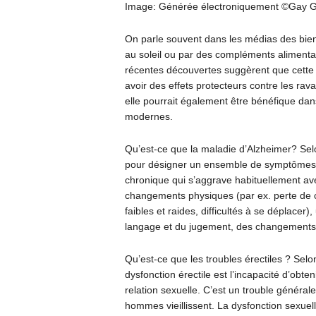
Image: Générée électroniquement ©Gay G
On parle souvent dans les médias des bienfa
au soleil ou par des compléments alimentai
récentes découvertes suggèrent que cette v
avoir des effets protecteurs contre les ra
elle pourrait également être bénéfique dans
modernes.
Qu’est-ce que la maladie d’Alzheimer? Se
pour désigner un ensemble de symptômes qu
chronique qui s’aggrave habituellement a
changements physiques (par ex. perte de co
faibles et raides, difficultés à se déplacer
langage et du jugement, des changements
Qu’est-ce que les troubles érectiles ? S
dysfonction érectile est l’incapacité d’obt
relation sexuelle. C’est un trouble généra
hommes vieillissent. La dysfonction sexuel