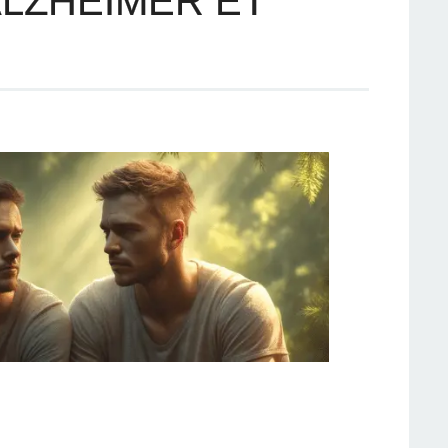
ALZHEIMER ET
…