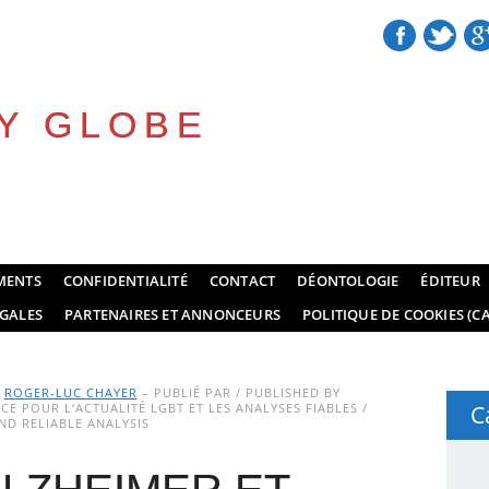
Y GLOBE
MENTS
CONFIDENTIALITÉ
CONTACT
DÉONTOLOGIE
ÉDITEUR
GALES
PARTENAIRES ET ANNONCEURS
POLITIQUE DE COOKIES (CA
Y
ROGER-LUC CHAYER
– PUBLIÉ PAR / PUBLISHED BY
E POUR L’ACTUALITÉ LGBT ET LES ANALYSES FIABLES /
C
D RELIABLE ANALYSIS