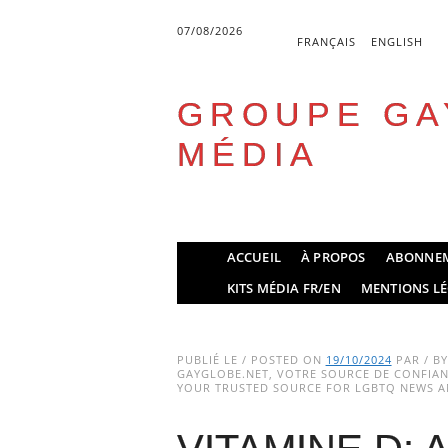
07/08/2026
FRANÇAIS
ENGLISH
GROUPE GA
MÉDIA
Skip
ACCUEIL
À PROPOS
ABONNE
to
Main menu
KITS MÉDIA FR/EN
MENTIONS LÉ
content
PUBLIÉ LE / POSTED ON
19/10/2024
PAR / B
GAYGLOBE.NET, VOTRE SOURCE DE CONFIANC
YOUR TRUSTED SOURCE FOR LGBTQ NEWS AN