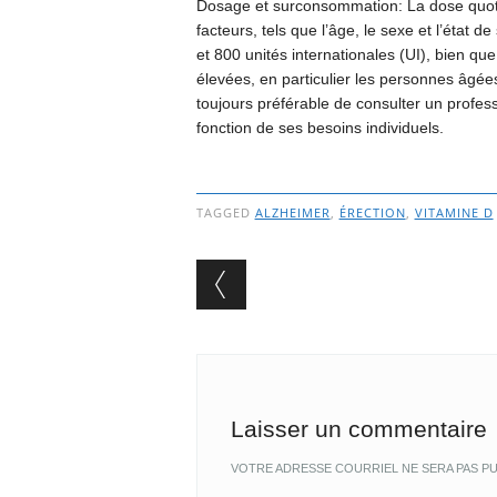
Dosage et surconsommation: La dose quot
facteurs, tels que l’âge, le sexe et l’état d
et 800 unités internationales (UI), bien q
élevées, en particulier les personnes âgées
toujours préférable de consulter un profes
fonction de ses besoins individuels.
TAGGED
ALZHEIMER
,
ÉRECTION
,
VITAMINE D
Post navigation
Laisser un commentaire
VOTRE ADRESSE COURRIEL NE SERA PAS PU