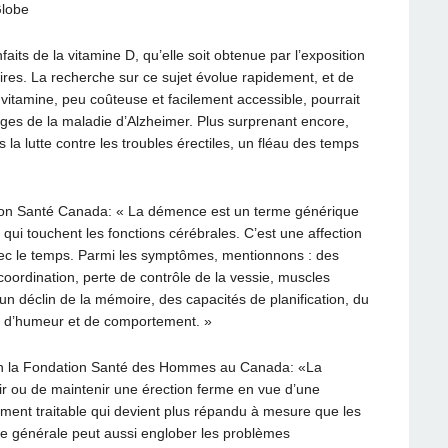
lobe
its de la vitamine D, qu’elle soit obtenue par l’exposition
res. La recherche sur ce sujet évolue rapidement, et de
itamine, peu coûteuse et facilement accessible, pourrait
vages de la maladie d’Alzheimer. Plus surprenant encore,
 la lutte contre les troubles érectiles, un fléau des temps
lon Santé Canada: « La démence est un terme générique
i touchent les fonctions cérébrales. C’est une affection
vec le temps. Parmi les symptômes, mentionnons : des
ordination, perte de contrôle de la vessie, muscles
), un déclin de la mémoire, des capacités de planification, du
 d’humeur et de comportement. »
elon la Fondation Santé des Hommes au Canada: «La
enir ou de maintenir une érection ferme en vue d’une
lement traitable qui devient plus répandu à mesure que les
le générale peut aussi englober les problèmes