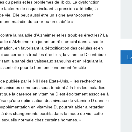
es du pénis et les problèmes de libido. La dysfonction
 facteurs de risque incluant la pression artérielle, la
de vie. Elle peut aussi être un signe avant-coureur
e une maladie du cœur ou un diabète.»
ontre la maladie d’Alzheimer et les troubles érectiles? La
adie d’Alzheimer en jouant un rôle crucial dans la santé
ation, en favorisant la détoxification des cellules et en
ui concerne les troubles érectiles, la vitamine D contribue
L
risant la santé des vaisseaux sanguins et en régulant la
essentielle pour le bon fonctionnement érectile.
ude publiée par le NIH des États-Unis, « les recherches
canismes communs sous-tendent à la fois les maladies
, et que la carence en vitamine D est étroitement associée à
èse qu’une optimisation des niveaux de vitamine D dans le
 supplémentation en vitamine D, pourrait aider à retarder
ée à des changements positifs dans le mode de vie, cette
on sexuelle normale chez certains hommes. »