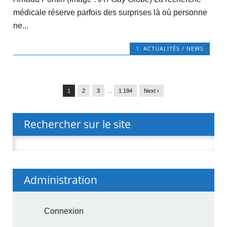
médicale réserve parfois des surprises là où personne
ne...
1. ACTUALITÉS / NEWS
1
2
3
…
1 194
Next ›
Rechercher sur le site
Rechercher :
Administration
Connexion