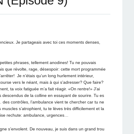
 (Épisode 9)
 silencieux. Je partageais avec toi ces moments denses,
tites phrases, tellement anodines! Tu ne pouvais
ais que révolte, rage, désespoir: cette mort programmée
arrêter! Je n’étais qu’un long hurlement intérieur,
course vers le néant, mais à qui s’adresser? Que faire?
, ta voix fatiguée m’a fait réagir. «On rentre!» J’ai
descendus de la colline en essayant de sourire. Tu es
… des contrôles, l’ambulance vient te chercher car tu ne
 muscles s’atrophient, tu te lèves très difficilement et la
vaise rechute: ambulance, urgences…
gne s’envolent. De nouveau, je suis dans un grand trou