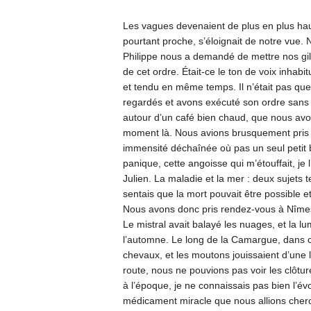
Les vagues devenaient de plus en plus haut
pourtant proche, s’éloignait de notre vue. 
Philippe nous a demandé de mettre nos gilet
de cet ordre. Était-ce le ton de voix inhabi
et tendu en même temps. Il n’était pas que
regardés et avons exécuté son ordre sans l
autour d’un café bien chaud, que nous avon
moment là. Nous avions brusquement pris c
immensité déchaînée où pas un seul petit b
panique, cette angoisse qui m’étouffait, je
Julien. La maladie et la mer : deux sujets t
sentais que la mort pouvait être possible et q
Nous avons donc pris rendez-vous à Nîmes.
Le mistral avait balayé les nuages, et la lum
l’automne. Le long de la Camargue, dans ce
chevaux, et les moutons jouissaient d’une li
route, nous ne pouvions pas voir les clôt
à l’époque, je ne connaissais pas bien l’év
médicament miracle que nous allions cherch