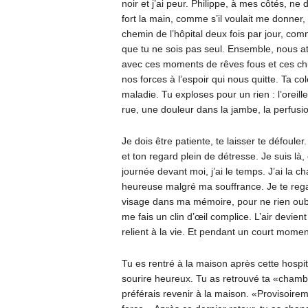
noir et j’ai peur. Philippe, à mes côtés, ne d
fort la main, comme s’il voulait me donne
chemin de l’hôpital deux fois par jour, com
que tu ne sois pas seul. Ensemble, nous at
avec ces moments de rêves fous et ces ch
nos forces à l’espoir qui nous quitte. Ta co
maladie. Tu exploses pour un rien : l’oreiller
rue, une douleur dans la jambe, la perfus
Je dois être patiente, te laisser te défoule
et ton regard plein de détresse. Je suis là, 
journée devant moi, j’ai le temps. J’ai la ch
heureuse malgré ma souffrance. Je te regar
visage dans ma mémoire, pour ne rien oublie
me fais un clin d’œil complice. L’air devien
relient à la vie. Et pendant un court momen
Tu es rentré à la maison après cette hospita
sourire heureux. Tu as retrouvé ta «chambre
préférais revenir à la maison. «Provisoirem