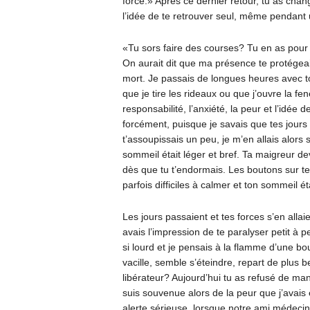
force.» Après ce dernier retour, tu as chan
l’idée de te retrouver seul, même pendant 
«Tu sors faire des courses? Tu en as pou
On aurait dit que ma présence te protégeai
mort. Je passais de longues heures avec toi.
que je tire les rideaux ou que j’ouvre la fenêt
responsabilité, l’anxiété, la peur et l’idée 
forcément, puisque je savais que tes jour
t’assoupissais un peu, je m’en allais alors s
sommeil était léger et bref. Ta maigreur dev
dès que tu t’endormais. Les boutons sur 
parfois difficiles à calmer et ton sommeil ét
Les jours passaient et tes forces s’en allai
avais l’impression de te paralyser petit à
si lourd et je pensais à la flamme d’une 
vacille, semble s’éteindre, repart de plus 
libérateur? Aujourd’hui tu as refusé de ma
suis souvenue alors de la peur que j’avais
alerte sérieuse, lorsque notre ami médecin