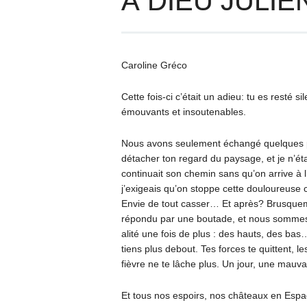
À DIEU JULIEN
Caroline Gréco
Cette fois-ci c’était un adieu: tu es resté
émouvants et insoutenables.
Nous avons seulement échangé quelques pe
détacher ton regard du paysage, et je n’ét
continuait son chemin sans qu’on arrive à l’
j’exigeais qu’on stoppe cette douloureuse 
Envie de tout casser… Et après? Brusquement
répondu par une boutade, et nous sommes 
alité une fois de plus : des hauts, des bas
tiens plus debout. Tes forces te quittent, les
fièvre ne te lâche plus. Un jour, une mau
Et tous nos espoirs, nos châteaux en Espa