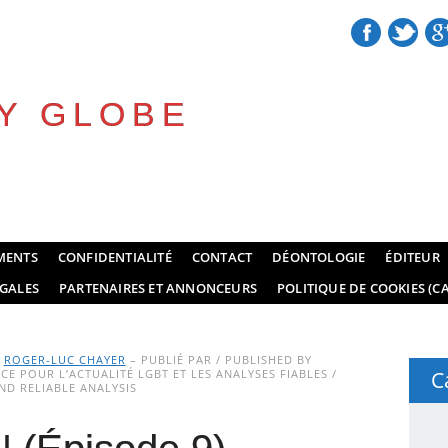
Y GLOBE
MENTS
CONFIDENTIALITÉ
CONTACT
DÉONTOLOGIE
ÉDITEUR
GALES
PARTENAIRES ET ANNONCEURS
POLITIQUE DE COOKIES (CA
Y
ROGER-LUC CHAYER
– PUBLIÉ PAR / PUBLISHED BY
E POUR L’ACTUALITÉ LGBT ET LES ANALYSES FIABLES /
C
D RELIABLE ANALYSIS