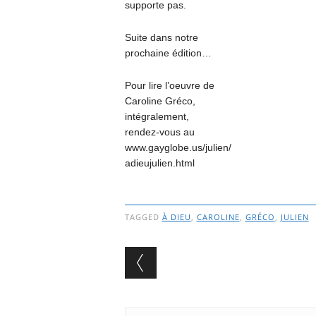
supporte pas.
Suite dans notre
prochaine édition…
Pour lire l’oeuvre de
Caroline Gréco,
intégralement,
rendez-vous au
www.gayglobe.us/julien/
adieujulien.html
TAGGED
À DIEU
,
CAROLINE
,
GRÉCO
,
JULIEN
Post navigation