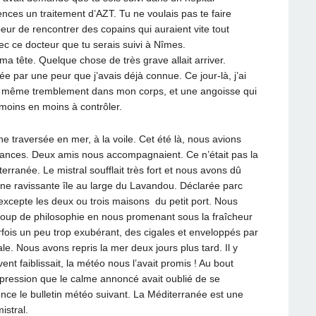
ences un traitement d’AZT. Tu ne voulais pas te faire
peur de rencontrer des copains qui auraient vite tout
c ce docteur que tu serais suivi à Nîmes.
a tête. Quelque chose de très grave allait arriver.
ée par une peur que j’avais déjà connue. Ce jour-là, j’ai
e même tremblement dans mon corps, et une angoisse qui
e moins en moins à contrôler.
e traversée en mer, à la voile. Cet été là, nous avions
cances. Deux amis nous accompagnaient. Ce n’était pas la
erranée. Le mistral soufflait très fort et nous avons dû
 une ravissante île au large du Lavandou. Déclarée parc
on excepte les deux ou trois maisons du petit port. Nous
up de philosophie en nous promenant sous la fraîcheur
fois un peu trop exubérant, des cigales et enveloppés par
le. Nous avons repris la mer deux jours plus tard. Il y
t faiblissait, la météo nous l’avait promis ! Au bout
mpression que le calme annoncé avait oublié de se
nce le bulletin météo suivant. La Méditerranée est une
istral.