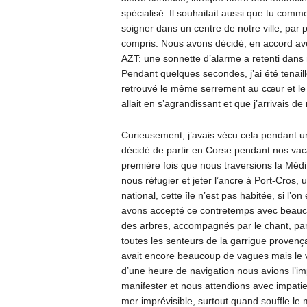
spécialisé. Il souhaitait aussi que tu comm
soigner dans un centre de notre ville, par 
compris. Nous avons décidé, en accord ave
AZT: une sonnette d’alarme a retenti dans m
Pendant quelques secondes, j’ai été tenaill
retrouvé le même serrement au cœur et l
allait en s’agrandissant et que j’arrivais d
Curieusement, j’avais vécu cela pendant un
décidé de partir en Corse pendant nos va
première fois que nous traversions la Médit
nous réfugier et jeter l’ancre à Port-Cros,
national, cette île n’est pas habitée, si l’
avons accepté ce contretemps avec beauco
des arbres, accompagnés par le chant, par
toutes les senteurs de la garrigue provença
avait encore beaucoup de vagues mais le ven
d’une heure de navigation nous avions l’i
manifester et nous attendions avec impatie
mer imprévisible, surtout quand souffle le m