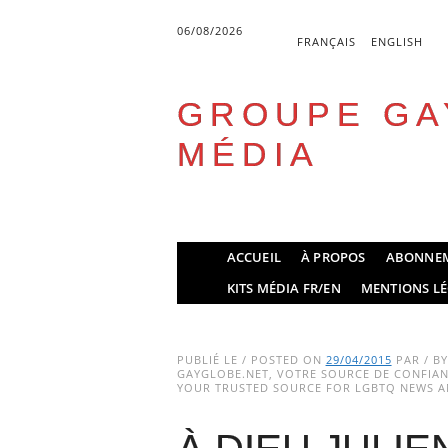
06/08/2026
FRANÇAIS
ENGLISH
GROUPE GA
MÉDIA
Skip
ACCUEIL
À PROPOS
ABONNE
to
Main menu
KITS MÉDIA FR/EN
MENTIONS LÉ
content
PUBLIÉ LE / POSTED ON
29/04/2015
PAR / B
GAYGLOBE.NET, VOTRE SOURCE DE CONFIANC
YOUR TRUSTED SOURCE FOR LGBTQ NEWS AN