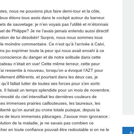
es, nous ne pouvions plus faire demi-tour et la côte,
Nous étions tous assis dans le cockpit autour du barreur.
s de sauvetage: je n’en voyais pas l’utilité et m’étonnais
tuel de Philippe? Je ne l’avais jamais entendu aussi directif
stion de lui désobéir! Surpris, nous nous sommes tous
e moindre commentaire. Ce n’est qu’à l’arrivée à Calvi,
s pu exprimer toute la peur qui nous avait envahi à ce
onscience du danger et de notre solitude dans cette
ateau n’était en vue! Cette même terreur, cette peur
 l’ai ressentie à nouveau, lorsqu’on a évoqué l’AZT pour
ellement différents, et pourtant dans les deux cas, je
u’il fallait lutter de toutes ses forces pour s’en sortir.
 Il faisait un temps splendide pour un mois de novembre.
inosité du ciel intensifiait les dernières couleurs de
s immenses prairies caillouteuses, les taureaux, les
berté qu’on aurait pu croire totale puisque, depuis la
ures de leurs immenses pâturages. J’avoue mon ignorance :
olution de la maladie, je ne savais pas combien ce
er en toute confiance pouvait être redoutable si on ne le
A