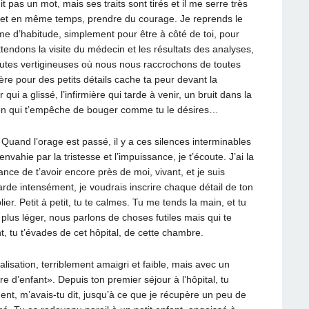
it pas un mot, mais ses traits sont tirés et il me serre très
r, et en même temps, prendre du courage. Je reprends le
me d’habitude, simplement pour être à côté de toi, pour
tendons la visite du médecin et les résultats des analyses,
utes vertigineuses où nous nous raccrochons de toutes
lère pour des petits détails cache ta peur devant la
 qui a glissé, l’infirmière qui tarde à venir, un bruit dans la
ion qui t’empêche de bouger comme tu le désires…
r. Quand l’orage est passé, il y a ces silences interminables
envahie par la tristesse et l’impuissance, je t’écoute. J’ai la
ance de t’avoir encore près de moi, vivant, et je suis
de intensément, je voudrais inscrire chaque détail de ton
r. Petit à petit, tu te calmes. Tu me tends la main, et tu
t plus léger, nous parlons de choses futiles mais qui te
t, tu t’évades de cet hôpital, de cette chambre.
lisation, terriblement amaigri et faible, mais avec un
 d’enfant». Depuis ton premier séjour à l’hôpital, tu
ent, m’avais-tu dit, jusqu’à ce que je récupère un peu de