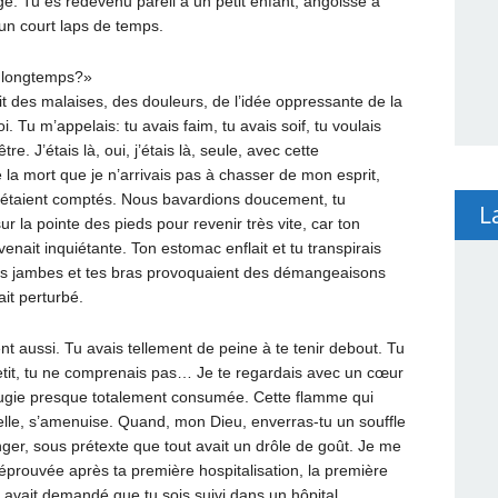
gé. Tu es redevenu pareil à un petit enfant, angoissé à
un court laps de temps.
r longtemps?»
t des malaises, des douleurs, de l’idée oppressante de la
 Tu m’appelais: tu avais faim, tu avais soif, tu voulais
re. J’étais là, oui, j’étais là, seule, avec cette
de la mort que je n’arrivais pas à chasser de mon esprit,
s étaient comptés. Nous bavardions doucement, tu
L
ur la pointe des pieds pour revenir très vite, car ton
enait inquiétante. Ton estomac enflait et tu transpirais
tes jambes et tes bras provoquaient des démangeaisons
ait perturbé.
ent aussi. Tu avais tellement de peine à te tenir debout. Tu
 petit, tu ne comprenais pas… Je te regardais avec un cœur
bougie presque totalement consumée. Cette flamme qui
belle, s’amenuise. Quand, mon Dieu, enverras-tu un souffle
nger, sous prétexte que tout avait un drôle de goût. Je me
 éprouvée après ta première hospitalisation, la première
 avait demandé que tu sois suivi dans un hôpital