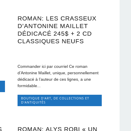
C
ROMAN: LES CRASSEUX
D’ANTONINE MAILLET
DÉDICACÉ 245$ + 2 CD
CLASSIQUES NEUFS
Commander ici par courriel Ce roman
d’Antonine Maillet, unique, personnellement
dédicacé à l’auteur de ces lignes, a une
formidable...
BOUTIQUE D'ART, DE COLLECTIONS ET
D'ANTIQUITÉS
S
ROMAN: ALYS ROBI « UN