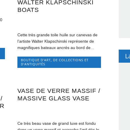
WALTER KLAPSCHINSKI
BOATS
70
Cette très grande toile huile sur canevas de
l’artiste Walter Klapschinski représente de
magnifiques bateaux ancrés au bord de...
L
BOUTIQUE D'ART, DE COLLECTIONS ET
D'ANTIQUITÉS
VASE DE VERRE MASSIF /
/
MASSIVE GLASS VASE
ER
Ce très beau vase de grand luxe est fondu
dans un verre massif et accroche l’œil dès le