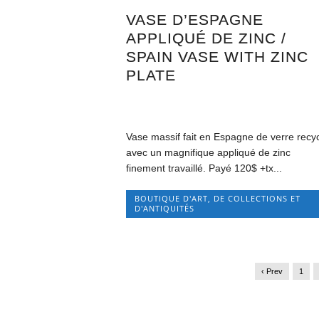
VASE D’ESPAGNE
APPLIQUÉ DE ZINC /
SPAIN VASE WITH ZINC
PLATE
Vase massif fait en Espagne de verre recy
avec un magnifique appliqué de zinc
finement travaillé. Payé 120$ +tx...
BOUTIQUE D'ART, DE COLLECTIONS ET
D'ANTIQUITÉS
‹ Prev
1