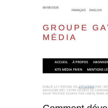
06/08/2026
FRANÇAIS
ENGLISH
GROUPE GA
MÉDIA
Skip
ACCUEIL
À PROPOS
ABONNE
to
Main menu
KITS MÉDIA FR/EN
MENTIONS LÉ
content
PUBLIÉ LE / POSTED ON
27/12/2023
PAR / B
GAYGLOBE.NET, VOTRE SOURCE DE CONFIANC
YOUR TRUSTED SOURCE FOR LGBTQ NEWS AN