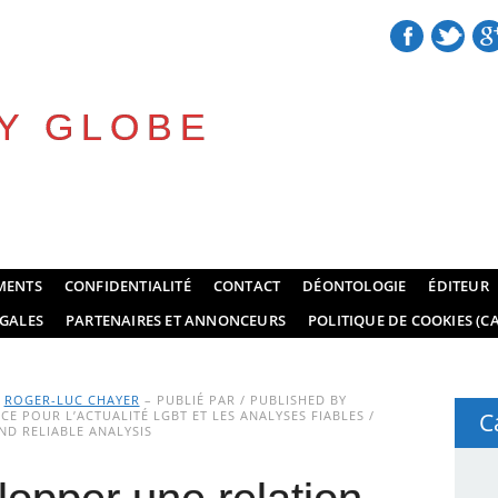
Y GLOBE
MENTS
CONFIDENTIALITÉ
CONTACT
DÉONTOLOGIE
ÉDITEUR
GALES
PARTENAIRES ET ANNONCEURS
POLITIQUE DE COOKIES (CA
Y
ROGER-LUC CHAYER
– PUBLIÉ PAR / PUBLISHED BY
E POUR L’ACTUALITÉ LGBT ET LES ANALYSES FIABLES /
C
D RELIABLE ANALYSIS