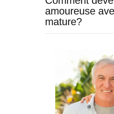
Comment dévelo
amoureuse ave
mature?