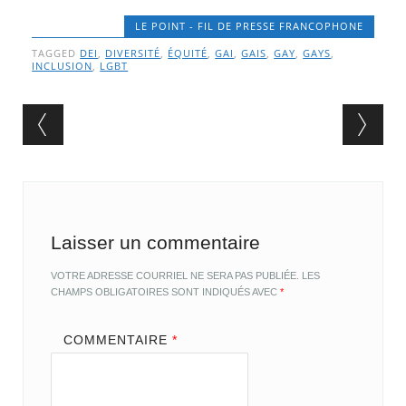
LE POINT - FIL DE PRESSE FRANCOPHONE
TAGGED
DEI
,
DIVERSITÉ
,
ÉQUITÉ
,
GAI
,
GAIS
,
GAY
,
GAYS
,
INCLUSION
,
LGBT
Post navigation
Laisser un commentaire
VOTRE ADRESSE COURRIEL NE SERA PAS PUBLIÉE.
LES
CHAMPS OBLIGATOIRES SONT INDIQUÉS AVEC
*
COMMENTAIRE
*