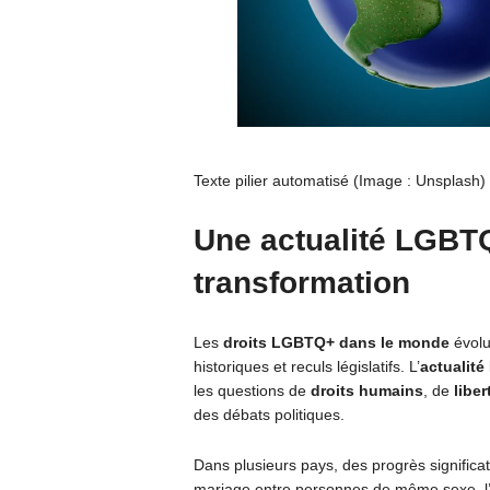
Texte pilier automatisé (Image : Unsplash)
Une
actualité LGBT
transformation
Les
droits LGBTQ+ dans le monde
évolu
historiques et reculs législatifs. L’
actualité
les questions de
droits humains
, de
libe
des débats politiques.
Dans plusieurs pays, des progrès significa
mariage entre personnes de même sexe, l’ad