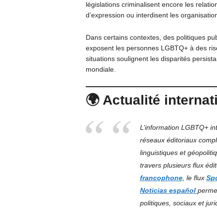
législations criminalisent encore les relati
d’expression ou interdisent les organisat
Dans certains contextes, des politiques publ
exposent les personnes LGBTQ+ à des risqu
situations soulignent les disparités persist
mondiale.
🌍 Actualité interna
L’information LGBTQ+ inte
réseaux éditoriaux compl
linguistiques et géopolit
travers plusieurs flux édi
francophone
, le flux
Sp
Noticias español
permet
politiques, sociaux et ju