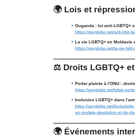
🌍 Lois et répressi
Ouganda : loi anti-LGBTQ+ e
https://gayglobe.net/anti-lgbt-
La vie LGBTQ+ en Moldavie et
https://gayglobe.net/la-vie-lgbt
⚖️ Droits LGBTQ+ et
Porter plainte à l’ONU : droi
https://gayglobe.net/lgbtq-porte
Inclusion LGBTQ+ dans l’arm
https://gayglobe.net/linclusiv
un-modele-devolution-et-de-dive
🌍 Événements inter