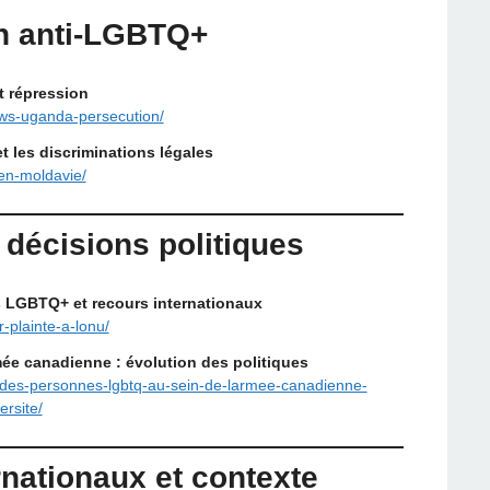
on anti-LGBTQ+
t répression
laws-uganda-persecution/
 les discriminations légales
-en-moldavie/
 décisions politiques
ts LGBTQ+ et recours internationaux
r-plainte-a-lonu/
ée canadienne : évolution des politiques
ite-des-personnes-lgbtq-au-sein-de-larmee-canadienne-
rsite/
nationaux et contexte