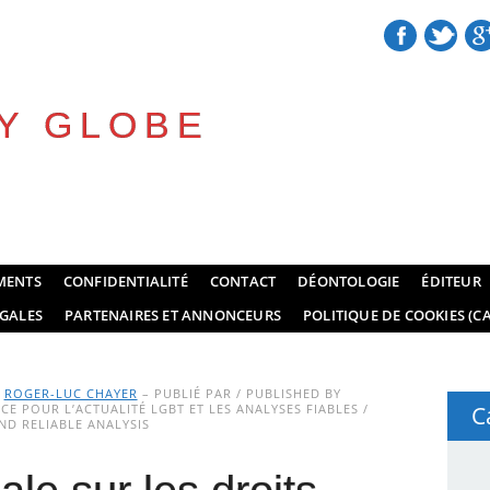
Y GLOBE
MENTS
CONFIDENTIALITÉ
CONTACT
DÉONTOLOGIE
ÉDITEUR
GALES
PARTENAIRES ET ANNONCEURS
POLITIQUE DE COOKIES (CA
Y
ROGER-LUC CHAYER
– PUBLIÉ PAR / PUBLISHED BY
E POUR L’ACTUALITÉ LGBT ET LES ANALYSES FIABLES /
C
D RELIABLE ANALYSIS