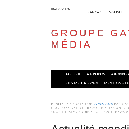
06/08/2026
FRANÇAIS
ENGLISH
GROUPE GA
MÉDIA
Skip
ACCUEIL
À PROPOS
ABONNE
to
Main menu
KITS MÉDIA FR/EN
MENTIONS LÉ
content
PUBLIÉ LE / POSTED ON
27/05/2026
PAR / B
GAYGLOBE.NET, VOTRE SOURCE DE CONFIANC
YOUR TRUSTED SOURCE FOR LGBTQ NEWS AN