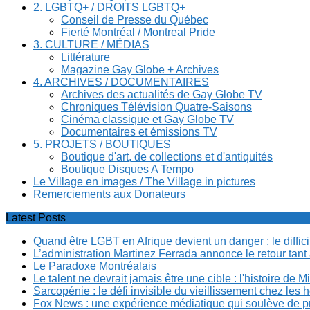
2. LGBTQ+ / DROITS LGBTQ+
Conseil de Presse du Québec
Fierté Montréal / Montreal Pride
3. CULTURE / MÉDIAS
Littérature
Magazine Gay Globe + Archives
4. ARCHIVES / DOCUMENTAIRES
Archives des actualités de Gay Globe TV
Chroniques Télévision Quatre-Saisons
Cinéma classique et Gay Globe TV
Documentaires et émissions TV
5. PROJETS / BOUTIQUES
Boutique d'art, de collections et d'antiquités
Boutique Disques A Tempo
Le Village en images / The Village in pictures
Remerciements aux Donateurs
Latest Posts
Quand être LGBT en Afrique devient un danger : le diffi
L’administration Martinez Ferrada annonce le retour tan
Le Paradoxe Montréalais
Le talent ne devrait jamais être une cible : l'histoire de 
Sarcopénie : le défi invisible du vieillissement chez l
Fox News : une expérience médiatique qui soulève de p