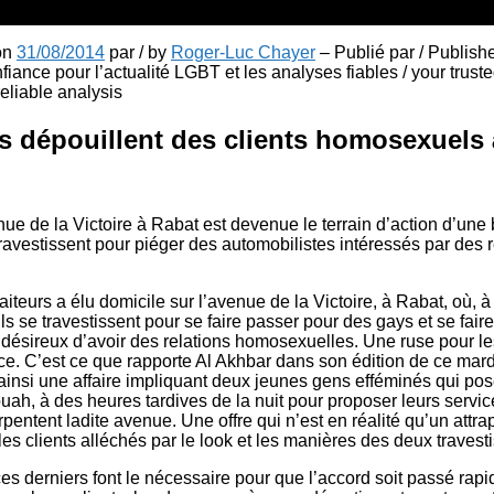
 on
31/08/2014
par / by
Roger-Luc Chayer
– Publié par / Publish
fiance pour l’actualité LGBT et les analyses fiables / your truste
liable analysis
is dépouillent des clients homosexuels
ue de la Victoire à Rabat est devenue le terrain d’action d’une
travestissent pour piéger des automobilistes intéressés par des r
teurs a élu domicile sur l’avenue de la Victoire, à Rabat, où, 
 ils se travestissent pour se faire passer pour des gays et se fair
désireux d’avoir des relations homosexuelles. Une ruse pour les
ce. C’est ce que rapporte Al Akhbar dans son édition de ce mard
ainsi une affaire impliquant deux jeunes gens efféminés qui posent
ah, à des heures tardives de la nuit pour proposer leurs servic
entent ladite avenue. Une offre qui n’est en réalité qu’un attrap
les clients alléchés par le look et les manières des deux travesti
es derniers font le nécessaire pour que l’accord soit passé rap