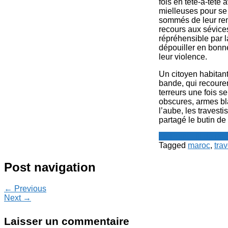
fois en tête-à-tête
mielleuses pour se 
sommés de leur reme
recours aux sévices
répréhensible par l
dépouiller en bonn
leur violence.
Un citoyen habitan
bande, qui recouren
terreurs une fois s
obscures, armes bl
l’aube, les travest
partagé le butin de 
Le Point - fil de p
Tagged
maroc
,
trav
Post navigation
← Previous
Next →
Laisser un commentaire