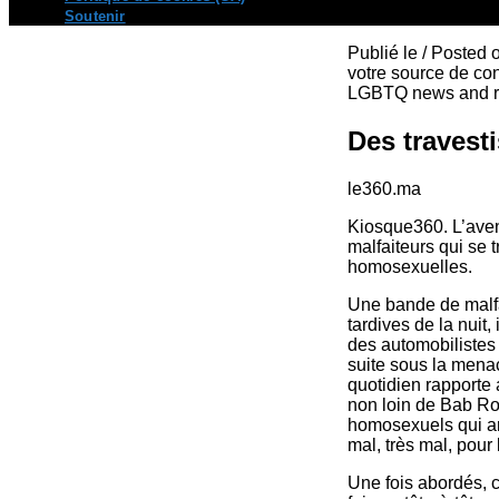
Soutenir
Publié le / Posted
votre source de con
LGBTQ news and re
Des travest
le360.ma
Kiosque360. L’aven
malfaiteurs qui se 
homosexuelles.
Une bande de malfai
tardives de la nuit,
des automobilistes 
suite sous la mena
quotidien rapporte 
non loin de Bab Rou
homosexuels qui arp
mal, très mal, pour 
Une fois abordés, c