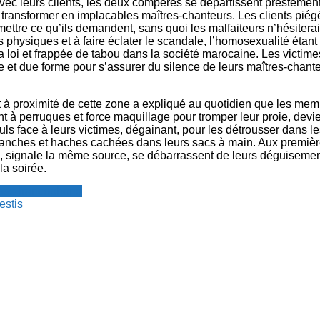
 avec leurs clients, les deux compères se départissent prestemen
transformer en implacables maîtres-chanteurs. Les clients piég
ttre ce qu’ils demandent, sans quoi les malfaiteurs n’hésiterai
 physiques et à faire éclater le scandale, l’homosexualité étant
a loi et frappée de tabou dans la société marocaine. Les victime
e et due forme pour s’assurer du silence de leurs maîtres-chant
t à proximité de cette zone a expliqué au quotidien que les mem
t à perruques et force maquillage pour tromper leur proie, devi
euls face à leurs victimes, dégainant, pour les détrousser dans le
anches et haches cachées dans leurs sacs à main. Aux premiè
is, signale la même source, se débarrassent de leurs déguisemen
la soirée.
resse francophone
estis