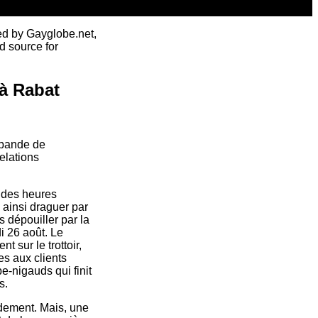
ed by Gayglobe.net,
d source for
 à Rabat
 bande de
elations
à des heures
e ainsi draguer par
 dépouiller par la
i 26 août. Le
 sur le trottoir,
es aux clients
e-nigauds qui finit
s.
idement. Mais, une