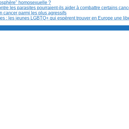
anosphère" homosexuelle ?
re les parasites pourraient-ils aider à combattre certains can
n cancer parmi les plus agressifs
ibles : les jeunes LGBTQ+ qui espèrent trouver en Europe une lib