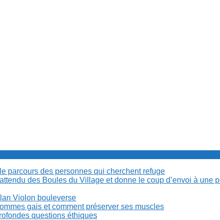
cile parcours des personnes qui cherchent refuge
t attendu des Boules du Village et donne le coup d’envoi à une 
Milan Violon bouleverse
es hommes gais et comment préserver ses muscles
rofondes questions éthiques