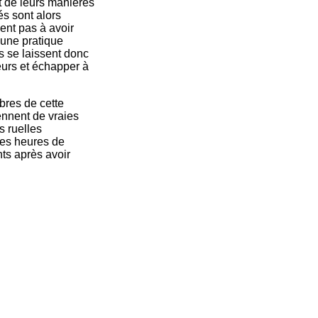
t de leurs manières
és sont alors
ent pas à avoir
 une pratique
s se laissent donc
eurs et échapper à
bres de cette
ennent de vraies
s ruelles
res heures de
ts après avoir