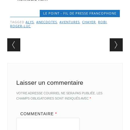
LE POINT - FIL DE PRESSE FRANCOPHONE
TAGGED
ALYS
,
ANECDOTES
,
AVENTURES
,
CHAYER
,
ROBI
,
ROGER-LUC
Post navigation
Laisser un commentaire
VOTRE ADRESSE COURRIEL NE SERA PAS PUBLIÉE.
LES
CHAMPS OBLIGATOIRES SONT INDIQUÉS AVEC
*
COMMENTAIRE
*