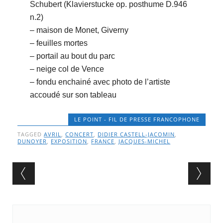
Schubert (Klavierstucke op. posthume D.946
n.2)
– maison de Monet, Giverny
– feuilles mortes
– portail au bout du parc
– neige col de Vence
– fondu enchainé avec photo de l’artiste
accoudé sur son tableau
LE POINT - FIL DE PRESSE FRANCOPHONE
TAGGED
AVRIL
,
CONCERT
,
DIDIER CASTELL-JACOMIN
,
DUNOYER
,
EXPOSITION
,
FRANCE
,
JACQUES-MICHEL
Post navigation