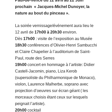
Paul-de-Vence du 12 avril au 22 Juin
prochain
« Jacques-Michel Dunoyer, la
nature au bout du pinceau ».
La soirée vernissage/événement aura lieu le
12 avril de
17h00 à 20h30
environ.
Dès
17h00
: visite de l’exposition au Musée
18h30
conférences d’Olivier-Henri Sambucchi
et Claire Chapelier à l’auditorium de Saint-
Paul, route des Serres
19h00
concert en hommage à l’artiste: Didier
Castell-Jacomin, piano, Liza Kerob
(supersoliste du Philharmonique de Monaco),
violon, Laurence Malherbe, soprano avec
projection d’oeuvres sur écran géant ( les
morceaux choisis étant ceux sur lesquels
peignait l’artiste).
20h00
cocktail