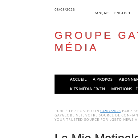
08/08/2026
FRANÇAIS
ENGLISH
GROUPE GA
MÉDIA
Skip
ACCUEIL
À PROPOS
ABONNE
to
Main menu
KITS MÉDIA FR/EN
MENTIONS LÉ
content
PUBLIÉ LE / POSTED ON
04/07/2026
PAR / B
GAYGLOBE.NET, VOTRE SOURCE DE CONFIANC
YOUR TRUSTED SOURCE FOR LGBTQ NEWS AN