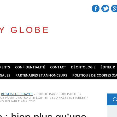
Y GLOBE
MENTS
CONFIDENTIALITÉ
CONTACT
DÉONTOLOGIE
ÉDITEUR
GALES
PARTENAIRES ET ANNONCEURS
POLITIQUE DE COOKIES (CA
Y
ROGER-LUC CHAYER
– PUBLIÉ PAR / PUBLISHED BY
E POUR L’ACTUALITÉ LGBT ET LES ANALYSES FIABLES /
C
D RELIABLE ANALYSIS