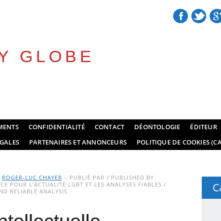
Y GLOBE
MENTS
CONFIDENTIALITÉ
CONTACT
DÉONTOLOGIE
ÉDITEUR
GALES
PARTENAIRES ET ANNONCEURS
POLITIQUE DE COOKIES (CA
Y
ROGER-LUC CHAYER
– PUBLIÉ PAR / PUBLISHED BY
E POUR L’ACTUALITÉ LGBT ET LES ANALYSES FIABLES /
C
D RELIABLE ANALYSIS