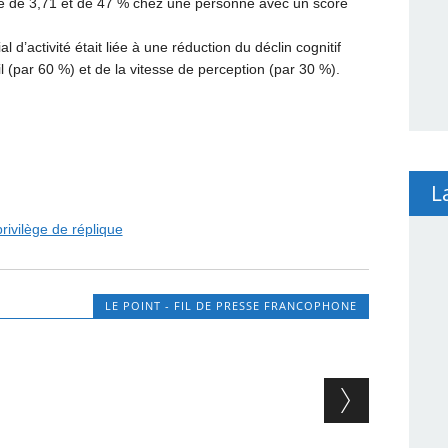
 de 3,71 et de 47 % chez une personne avec un score
 d’activité était liée à une réduction du déclin cognitif
l (par 60 %) et de la vitesse de perception (par 30 %).
L
rivilège de réplique
LE POINT - FIL DE PRESSE FRANCOPHONE