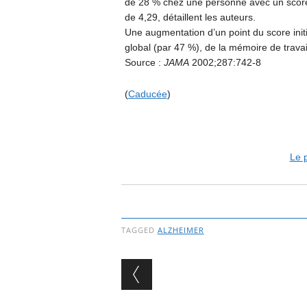
de 28 % chez une personne avec un score
de 4,29, détaillent les auteurs.
Une augmentation d’un point du score initial
global (par 47 %), de la mémoire de travai
Source :
JAMA
2002;287:742-8
(
Caducée
)
Le p
TAGGED
ALZHEIMER
Post navigation