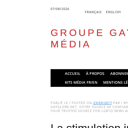
07/08/2026
FRANÇAIS
ENGLISH
GROUPE GA
MÉDIA
Skip
ACCUEIL
À PROPOS
ABONNE
to
Main menu
KITS MÉDIA FR/EN
MENTIONS LÉ
content
PUBLIÉ LE / POSTED ON
23/03/2017
PAR / B
GAYGLOBE.NET, VOTRE SOURCE DE CONFIANC
YOUR TRUSTED SOURCE FOR LGBTQ NEWS AN