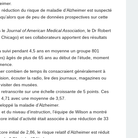
eimer.
une réduction du risque de maladie d’Alzheimer est suspecté
squ’alors que de peu de données prospectives sur cette
s le
Journal of American Medical Association
, le Dr Robert
Chicago) et ses collaborateurs apportent des résultats
a suivi pendant 4,5 ans en moyenne un groupe 801
es) âgés de plus de 65 ans au début de l’étude, moment
émence.
iser combien de temps ils consacraient généralement à
vision, écouter la radio, lire des journaux, magazines ou
, visiter des musées.
 retranscrite sur une échelle croissante de 5 points. Ces
 à 4,71 avec une moyenne de 3,57.
veloppé la maladie d’Alzheimer.
et du niveau d’instruction, l’équipe de Wilson a montré
e initial d’activité était associée à une réduction de 33
 initial de 2,86, le risque relatif d’Alzheimer est réduit