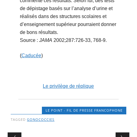
commente ces résultats. Selon lui, des tests
de dépistage basés sur l’analyse d’urine et
réalisés dans des structures scolaires et
d’enseignement supérieur pourraient donner
de bons résultats.
Source :
JAMA
2002;287:726-33, 768-9.
(
Caducée
)
Le privilège de réplique
LE POINT - FIL DE PRESSE FRANCOPHONE
TAGGED
GONOCOCCIES