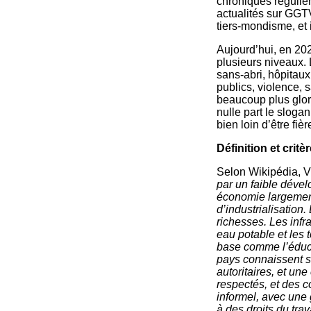
chroniques réguliè
actualités sur GGTV
tiers-mondisme, et i
Aujourd’hui, en 202
plusieurs niveaux. 
sans-abri, hôpitaux
publics, violence, 
beaucoup plus glor
nulle part le sloga
bien loin d’être fiè
Définition et critè
Selon Wikipédia, Vi
par un faible déve
économie largement 
d’industrialisation
richesses. Les infr
eau potable et les
base comme l’éducat
pays connaissent s
autoritaires, et un
respectés, et des co
informel, avec une 
à des droits du trava