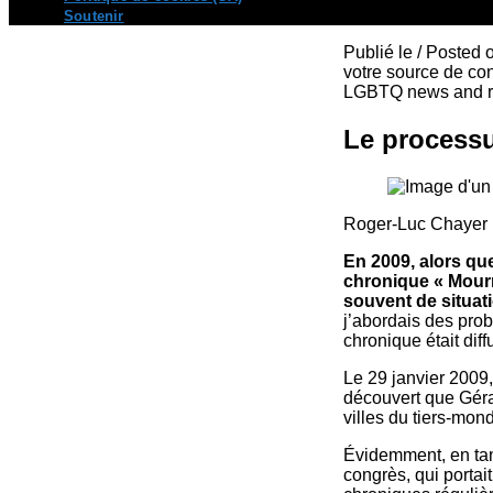
Soutenir
Publié le / Posted
votre source de con
LGBTQ news and re
Le processu
Roger-Luc Chayer 
En 2009, alors qu
chronique « Mourri
souvent de situat
j’abordais des pro
chronique était dif
Le 29 janvier 2009, 
découvert que Géral
villes du tiers-mon
Évidemment, en tant
congrès, qui portai