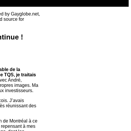
ed by Gayglobe.net,
d source for
tinue !
ble de la
 TQS, je traitais
vec André,
propres images. Ma
ux investisseurs.
cois. J’avais
rès réunissant des
on de Montréal à ce
en repensant à mes