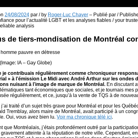
 on
24/08/2024
par / by
Roger-Luc Chayer
– Publié par / Publish
fiance pour l’actualité LGBT et les analyses fiables / your truste
liable analysis
s de tiers-mondisation de Montréal con
(Image: IA – Gay Globe)
e je contribuais régulièrement comme chroniqueur responsa
al » à l’émission Le Midi avec André Arthur sur les ondes de
ions nuisant à l’image de marque de Montréal.
En discutant a
blématiques tant économiques que sociales, et je tournais mes 
fusée régulièrement, et ce, jusqu’à la vente de TQS à de nouvea
j’ai traité d’un sujet très grave pour Montréal et pour les Québé
d Tremblay, alors maire de Montréal, avait participé à un cong
de. Oui, vous avez bien lu.
Voir ma chronique télé ici
.
 que Montréalais, j’étais profondément outré par la participati
t gravement atteinte à la réputation de notre ville. Cependant, 