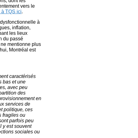
ns, dont les
entement vers le
 à TQS ici
.
 dysfonctionnelle à
ues, inflation,
ant les lieux
in du passé
 ne mentionne plus
hui, Montréal est
ent caractérisés
s bas et une
les, avec peu
partition des
approvisionnement en
ux services de
t politique, ces
 fragiles ou
sont parfois peu
il y est souvent
ections sociales ou