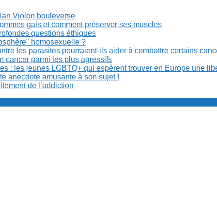
Milan Violon bouleverse
es hommes gais et comment préserver ses muscles
rofondes questions éthiques
anosphère" homosexuelle ?
re les parasites pourraient-ils aider à combattre certains can
n cancer parmi les plus agressifs
ibles : les jeunes LGBTQ+ qui espèrent trouver en Europe une lib
ite anecdote amusante à son sujet !
aitement de l’addiction