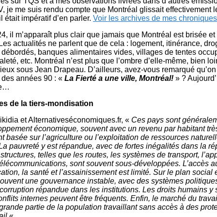
res sur TQS et à mes observations livrées dans d’autres émissio
, je me suis rendu compte que Montréal glissait effectivement l
l était impératif d’en parler.
Voir les archives de mes chroniques
4, il m’apparaît plus clair que jamais que Montréal est brisée et
Les actualités ne parlent que de cela : logement, itinérance, drog
 débordés, banques alimentaires vides, villages de tentes occup
saleté, etc. Montréal n’est plus que l’ombre d’elle-même, bien lo
ieux sous Jean Drapeau. D’ailleurs, avez-vous remarqué qu’on
n des années 90 : «
La Fierté a une ville, Montréal!
» ? Aujourd’
re…
res de la tiers-mondisation
kidia et Alternativeséconomiques.fr, «
Ces pays sont généralem
loppement économique, souvent avec un revenu par habitant trè
basée sur l’agriculture ou l’exploitation de ressources naturel
. La pauvreté y est répandue, avec de fortes inégalités dans la ré
astructures, telles que les routes, les systèmes de transport, l’
 télécommunications, sont souvent sous-développées. L’accès a
ion, la santé et l’assainissement est limité. Sur le plan social e
ouvent une gouvernance instable, avec des systèmes politiques
e corruption répandue dans les institutions. Les droits humains y 
nflits internes peuvent être fréquents. Enfin, le marché du trava
grande partie de la population travaillant sans accès à des prot
il.
«