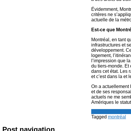
Évidemment, Montré
critères ne s’appli
actuelle de la métr
Est-ce que Montré
Montréal, en tant 
infrastructures et 
développement. Cepe
logement, l’itinéra
l’impression que la 
du tiers-monde. Et 
dans cet état. Les 
et c’est dans la et 
On a actuellement l
et de ses responsab
actuels ne me semb
Amériques le statut
Le Point - fil de p
Tagged
montréal
Post navigation