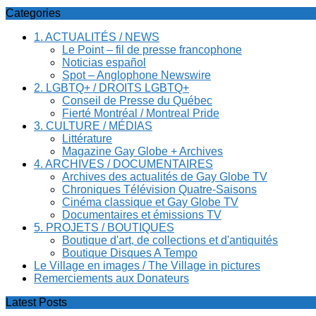
Categories
1. ACTUALITÉS / NEWS
Le Point – fil de presse francophone
Noticias español
Spot – Anglophone Newswire
2. LGBTQ+ / DROITS LGBTQ+
Conseil de Presse du Québec
Fierté Montréal / Montreal Pride
3. CULTURE / MÉDIAS
Littérature
Magazine Gay Globe + Archives
4. ARCHIVES / DOCUMENTAIRES
Archives des actualités de Gay Globe TV
Chroniques Télévision Quatre-Saisons
Cinéma classique et Gay Globe TV
Documentaires et émissions TV
5. PROJETS / BOUTIQUES
Boutique d'art, de collections et d'antiquités
Boutique Disques A Tempo
Le Village en images / The Village in pictures
Remerciements aux Donateurs
Latest Posts