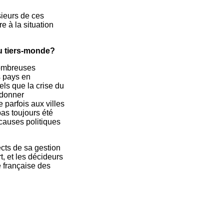
sieurs de ces
e à la situation
du tiers-monde?
nombreuses
s pays en
els que la crise du
 donner
e parfois aux villes
pas toujours été
causes politiques
cts de sa gestion
, et les décideurs
 française des