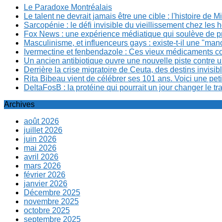
Le Paradoxe Montréalais
Le talent ne devrait jamais être une cible : l'histoire de 
Sarcopénie : le défi invisible du vieillissement chez l
Fox News : une expérience médiatique qui soulève de p
Masculinisme, et influenceurs gays : existe-t-il une "m
Ivermectine et fenbendazole : Ces vieux médicaments cont
Un ancien antibiotique ouvre une nouvelle piste contre u
Derrière la crise migratoire de Ceuta, des destins invis
Rita Bibeau vient de célébrer ses 101 ans. Voici une pet
DeltaFosB : la protéine qui pourrait un jour changer le tr
Archives
août 2026
juillet 2026
juin 2026
mai 2026
avril 2026
mars 2026
février 2026
janvier 2026
Décembre 2025
novembre 2025
octobre 2025
septembre 2025