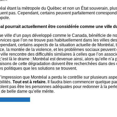
al étant la métropole du Québec et non un État souverain, plu
quent pas. Cependant, certains peuvent parfaitement correspondr
opole.
al pourrait actuellement être considérée comme une ville 
que ville d’un pays développé comme le Canada, bénéficie de 
services que l’on ne trouve pas habituellement dans les villes de
ndant, certains aspects de la situation actuelle de Montréal, t
nce, la montée de la violence, et les problèmes sociaux peuvent
ville rencontre des difficultés similaires à celles que l’on associ
c’est là le drame : Montréal est devenue ainsi, alors qu’elle n’a 
raisons de cette dégradation doivent être recherchées dans des 
les politiques que les solutions se trouvent.
’impression que Montréal a perdu le contrôle sur plusieurs aspe
ilités.
Tout est à refaire.
Il faudra bien commencer quelque part
lent pas être les personnes adéquates pour redonner à la perle
 de belle dame qu’elle mérite.
resse francophone