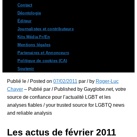
Contact
Déontologie
Éditeur
Journalistes et contributeurs
Kits Média Fr/En
Mentions légales
Partenaires et Annonceurs
Politique de cookies (CA)
Soutenir
Publié le / Posted on
07/02/2011
par / by
Roger-Luc
Chayer
– Publié par / Published by Gayglobe.net, votre
source de confiance pour l’actualité LGBT et les
analyses fiables / your trusted source for LGBTQ news
and reliable analysis
Les actus de février 2011