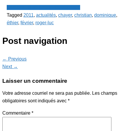
Le Point - fil de presse francophone
Tagged
2011
,
actualités
,
chayer
,
christian
,
dominique
,
éthier
,
février
,
roger-luc
Post navigation
← Previous
Next →
Laisser un commentaire
Votre adresse courriel ne sera pas publiée.
Les champs
obligatoires sont indiqués avec
*
Commentaire
*