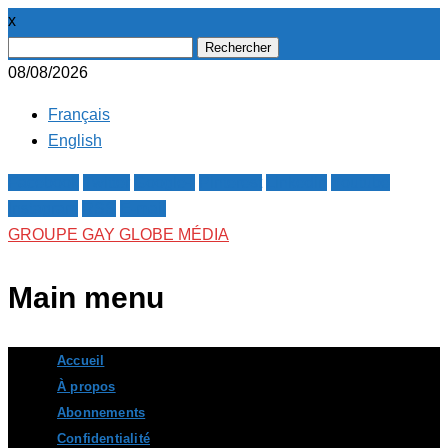
x
Rechercher :
08/08/2026
Français
English
Facebook
Twitter
Google+
Pinterest
Linkedin
Youtube
Instagram
RSS
E-mail
GROUPE GAY GLOBE MÉDIA
Main menu
Skip
Accueil
to
À propos
content
Abonnements
Confidentialité