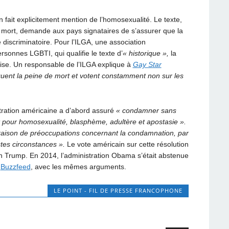
on fait explicitement mention de l’homosexualité. Le texte,
de mort, demande aux pays signataires de s’assurer que la
e discriminatoire. Pour l’ILGA, une association
rsonnes LGBTI, qui qualifie le texte d’
« historique »,
la
rise. Un responsable de l’ILGA explique à
Gay Star
quent la peine de mort et votent constamment non sur les
stration américaine a d’abord assuré
« condamner sans
t pour homosexualité, blasphème, adultère et apostasie ».
 raison de préoccupations concernant la condamnation, par
utes circonstances ».
Le vote américain sur cette résolution
ion Trump. En 2014, l’administration Obama s’était abstenue
e
Buzzfeed
, avec les mêmes arguments.
LE POINT - FIL DE PRESSE FRANCOPHONE