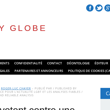
Y GLOBE
MENTS
CONFIDENTIALITÉ
CONTACT
DÉONTOLOGIE
ÉDITEUR
GALES
PARTENAIRES ET ANNONCEURS
POLITIQUE DE COOKIES (CA
Y
ROGER-LUC CHAYER
– PUBLIÉ PAR / PUBLISHED BY
E POUR L’ACTUALITÉ LGBT ET LES ANALYSES FIABLES /
C
D RELIABLE ANALYSIS