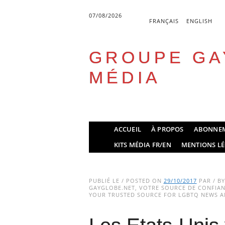
07/08/2026
FRANÇAIS
ENGLISH
GROUPE GA
MÉDIA
Skip
ACCUEIL
À PROPOS
ABONNE
to
Main menu
KITS MÉDIA FR/EN
MENTIONS LÉ
content
PUBLIÉ LE / POSTED ON
29/10/2017
PAR / B
GAYGLOBE.NET, VOTRE SOURCE DE CONFIANC
YOUR TRUSTED SOURCE FOR LGBTQ NEWS AN