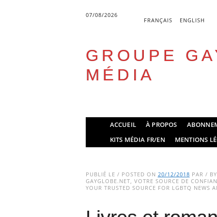
07/08/2026
FRANÇAIS
ENGLISH
GROUPE GA
MÉDIA
Skip
ACCUEIL
À PROPOS
ABONNE
to
Main menu
KITS MÉDIA FR/EN
MENTIONS LÉ
content
PUBLIÉ LE / POSTED ON
20/12/2018
PAR / B
GAYGLOBE.NET, VOTRE SOURCE DE CONFIANC
YOUR TRUSTED SOURCE FOR LGBTQ NEWS AN