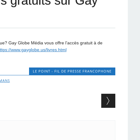
s gratuits sur Gay
que? Gay Globe Média vous offre l’accès gratuit à de
ttps://www.gayglobe.us/livres.html
LE POINT - FIL DE PRESSE FRANCOPHONE
MANS