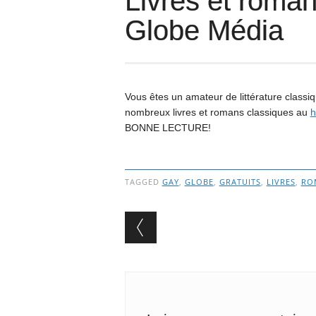
Livres et roman
Globe Média
Vous êtes un amateur de littérature classi
nombreux livres et romans classiques au
h
BONNE LECTURE!
TAGGED
GAY
,
GLOBE
,
GRATUITS
,
LIVRES
,
RO
Post navigation