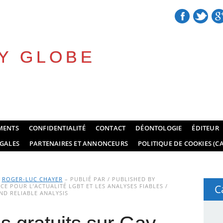
Y GLOBE
MENTS
CONFIDENTIALITÉ
CONTACT
DÉONTOLOGIE
ÉDITEUR
GALES
PARTENAIRES ET ANNONCEURS
POLITIQUE DE COOKIES (CA
Y
ROGER-LUC CHAYER
– PUBLIÉ PAR / PUBLISHED BY
E POUR L’ACTUALITÉ LGBT ET LES ANALYSES FIABLES /
C
D RELIABLE ANALYSIS