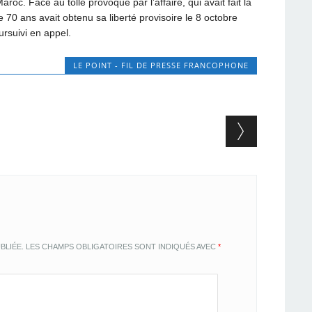
oc. Face au tollé provoqué par l’affaire, qui avait fait la
 70 ans avait obtenu sa liberté provisoire le 8 octobre
rsuivi en appel.
LE POINT - FIL DE PRESSE FRANCOPHONE
BLIÉE.
LES CHAMPS OBLIGATOIRES SONT INDIQUÉS AVEC
*