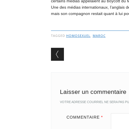
certains médias appelaient au boycott du Mar
Une des médias internationaux, l’anglais de
mais son compagnon restait quant à lui pou
TAGGED
HOMOSEXUEL
,
MAROC
Post navigation
Laisser un commentaire
VOTRE ADRESSE COURRIEL NE SERA PAS PU
COMMENTAIRE
*