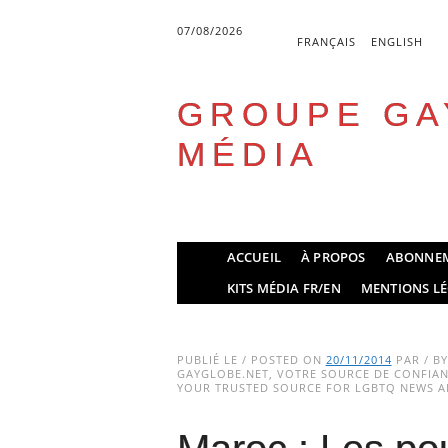
07/08/2026
FRANÇAIS
ENGLISH
GROUPE GA
MÉDIA
Skip
ACCUEIL
À PROPOS
ABONNE
to
Main menu
KITS MÉDIA FR/EN
MENTIONS LÉ
content
PUBLIÉ LE / POSTED ON
20/11/2014
PAR / B
GAYGLOBE.NET, VOTRE SOURCE DE CONFIANC
YOUR TRUSTED SOURCE FOR LGBTQ NEWS AN