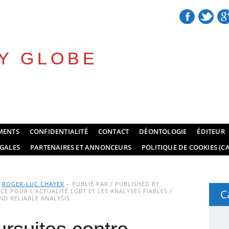
Y GLOBE
MENTS
CONFIDENTIALITÉ
CONTACT
DÉONTOLOGIE
ÉDITEUR
GALES
PARTENAIRES ET ANNONCEURS
POLITIQUE DE COOKIES (CA
Y
ROGER-LUC CHAYER
– PUBLIÉ PAR / PUBLISHED BY
E POUR L’ACTUALITÉ LGBT ET LES ANALYSES FIABLES /
C
D RELIABLE ANALYSIS