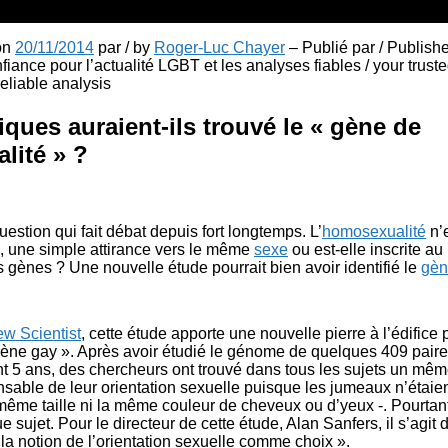
 on
20/11/2014
par / by
Roger-Luc Chayer
– Publié par / Publish
fiance pour l’actualité LGBT et les analyses fiables / your truste
liable analysis
iques auraient-ils trouvé le « gène de
lité » ?
estion qui fait débat depuis fort longtemps. L’
homosexualité
n’e
e, une simple attirance vers le même
sexe
ou est-elle inscrite au
s gènes ? Une nouvelle étude pourrait bien avoir identifié le
gèn
w Scientist
, cette étude apporte une nouvelle pierre à l’édifice
 gène gay ». Après avoir étudié le génome de quelques 409 pai
 5 ans, des chercheurs ont trouvé dans tous les sujets un même
nsable de leur orientation sexuelle puisque les jumeaux n’étaie
même taille ni la même couleur de cheveux ou d’yeux -. Pourtant
 sujet. Pour le directeur de cette étude, Alan Sanfers, il s’agit
la notion de l’orientation sexuelle comme choix ».