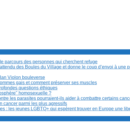
cile parcours des personnes qui cherchent refuge
t attendu des Boules du Village et donne le coup d’envoi à une 
Milan Violon bouleverse
es hommes gais et comment préserver ses muscles
rofondes questions éthiques
anosphère" homosexuelle ?
re les parasites pourraient-ils aider à combattre certains can
n cancer parmi les plus agressifs
ibles : les jeunes LGBTQ+ qui espèrent trouver en Europe une lib