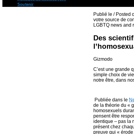
Soutenir
Publié le / Posted
votre source de con
LGBTQ news and re
Des scientif
l’homosexua
Gizmodo
C’est une grande qu
simple choix de vi
notre être, dans no
Publiée dans le
Ne
de la théorie du «
homosexuels durant
pensent être respo
identique – pas la 
présent chez chaque
preuve qui « érode 