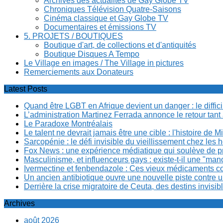
Archives des actualités de Gay Globe TV
Chroniques Télévision Quatre-Saisons
Cinéma classique et Gay Globe TV
Documentaires et émissions TV
5. PROJETS / BOUTIQUES
Boutique d'art, de collections et d'antiquités
Boutique Disques A Tempo
Le Village en images / The Village in pictures
Remerciements aux Donateurs
Latest Posts
Quand être LGBT en Afrique devient un danger : le diffi
L’administration Martinez Ferrada annonce le retour tan
Le Paradoxe Montréalais
Le talent ne devrait jamais être une cible : l'histoire de 
Sarcopénie : le défi invisible du vieillissement chez l
Fox News : une expérience médiatique qui soulève de p
Masculinisme, et influenceurs gays : existe-t-il une "m
Ivermectine et fenbendazole : Ces vieux médicaments cont
Un ancien antibiotique ouvre une nouvelle piste contre u
Derrière la crise migratoire de Ceuta, des destins invis
Archives
août 2026