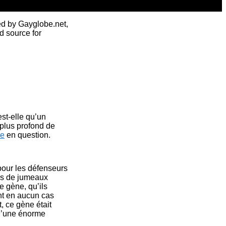
ed by Gayglobe.net,
d source for
st-elle qu’un
 plus profond de
e
en question.
 pour les défenseurs
res de jumeaux
 gène, qu’ils
nt en aucun cas
, ce gène était
 d’une énorme