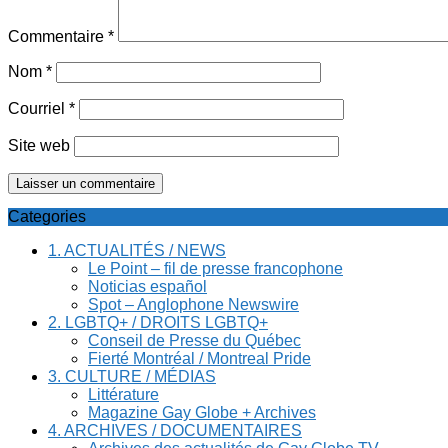
Commentaire
*
Nom
*
Courriel
*
Site web
Categories
1. ACTUALITÉS / NEWS
Le Point – fil de presse francophone
Noticias español
Spot – Anglophone Newswire
2. LGBTQ+ / DROITS LGBTQ+
Conseil de Presse du Québec
Fierté Montréal / Montreal Pride
3. CULTURE / MÉDIAS
Littérature
Magazine Gay Globe + Archives
4. ARCHIVES / DOCUMENTAIRES