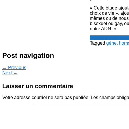
« Cette étude ajou
choix de vie », ajo
mêmes ou de nous c
bisexuel ou gay, ou
notre ADN. »
Le Point - fil de p
Tagged
gène
,
homo
Post navigation
← Previous
Next →
Laisser un commentaire
Votre adresse courriel ne sera pas publiée.
Les champs obliga