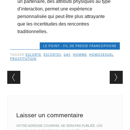
un partenaire, des attributs physiques au type
d’interaction, permet une expérience
personnalisée qui peut être plus attrayante
que les incertitudes des rencontres
traditionnelles.
LE POINT - FIL DE PRESSE FRANCOPHONE
TAGGED
ESCORTE
,
ESCORTES
,
GAY
,
HOMME
,
HOMOSEXUEL
,
PROSTITUTION
Post navigation
Laisser un commentaire
VOTRE ADRESSE COURRIEL NE SERA PAS PUBLIÉE.
LES