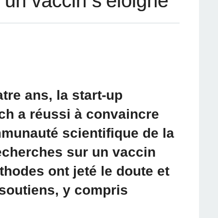
d’un vaccin s’éloigne
re ans, la start-up
h a réussi à convaincre
mmunauté scientifique de la
echerches sur un vaccin
thodes ont jeté le doute et
 soutiens, y compris