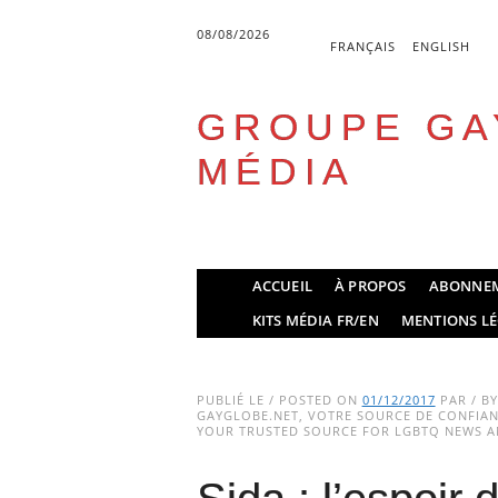
08/08/2026
FRANÇAIS
ENGLISH
GROUPE GA
MÉDIA
Skip
ACCUEIL
À PROPOS
ABONNE
to
Main menu
KITS MÉDIA FR/EN
MENTIONS LÉ
content
PUBLIÉ LE / POSTED ON
01/12/2017
PAR / B
GAYGLOBE.NET, VOTRE SOURCE DE CONFIANC
YOUR TRUSTED SOURCE FOR LGBTQ NEWS AN