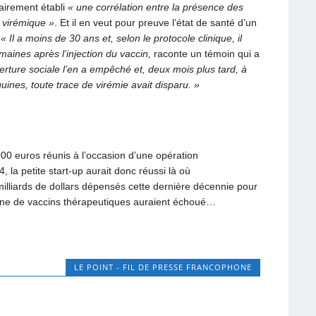
lairement établi
« une corrélation entre la présence des
d virémique »
. Et il en veut pour preuve l’état de santé d’un
.
« Il a moins de 30 ans et, selon le protocole clinique, il
emaines après l’injection du vaccin,
raconte un témoin qui a
ture sociale l’en a empêché et, deux mois plus tard, à
ines, toute trace de virémie avait disparu. »
000 euros réunis à l’occasion d’une opération
la petite start-up aurait donc réussi là où
illiards de dollars dépensés cette dernière décennie pour
aine de vaccins thérapeutiques auraient échoué…
LE POINT - FIL DE PRESSE FRANCOPHONE