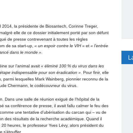
vril 2014, la présidente de Biosantech, Corinne Treger,
 malgré elle de ce dossier initialement porté par son défunt
iqué de presse contrevenant à toutes les règles
om de sa start-up,
« un espoir contre le VIH »
et
« l’entrée
avancé dans le monde »
.
L
éine sur l’animal avait
« éliminé 100 % du virus dans les
étape indispensable pour son éradication »
. Pour finir, elle
és, parmi lesquelles Mark Wainberg, pionnier reconnu de la
aude Chermann, le codécouvreur du virus.
. Dans une salle de réunion exiguë de l’hôpital de la
sé sa conférence de presse, il avait fallu calmer le feu des
 comme une tentative d’ubérisation du carcan qui – vu de
tion des résultats de la recherche académique. Quand il
20 heures, le professeur Yves Lévy, alors président du
 s’étouffer.