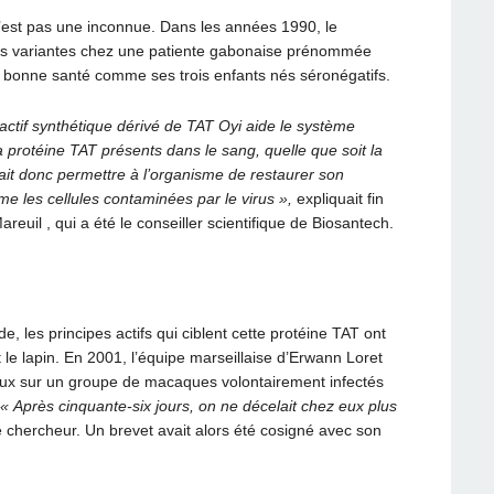
n’est pas une inconnue. Dans les années 1990, le
es variantes chez une patiente gabonaise prénommée
 bonne santé comme ses trois enfants nés séronégatifs.
actif synthétique dérivé de TAT Oyi aide le système
a protéine TAT présents dans le sang, quelle que soit la
ait donc permettre à l’organisme de restaurer son
me les cellules contaminées par le virus »,
expliquait fin
euil , qui a été le conseiller scientifique de Biosantech.
, les principes actifs qui ciblent cette protéine TAT ont
t le lapin. En 2001, l’équipe marseillaise d’Erwann Loret
eux sur un groupe de macaques volontairement infectés
« Après cinquante-six jours, on ne décelait chez eux plus
e chercheur. Un brevet avait alors été cosigné avec son