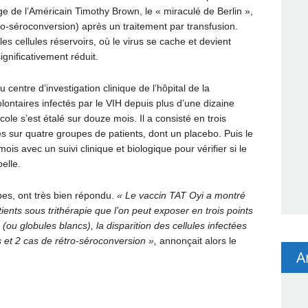
mage de l’Américain Timothy Brown, le « miraculé de Berlin »,
o-séroconversion) après un traitement par transfusion.
es cellules réservoirs, où le virus se cache et devient
gnificativement réduit.
 centre d’investigation clinique de l’hôpital de la
lontaires infectés par le VIH depuis plus d’une dizaine
cole s’est étalé sur douze mois. Il a consisté en trois
ées sur quatre groupes de patients, dont un placebo. Puis le
is avec un suivi clinique et biologique pour vérifier si le
belle.
pes, ont très bien répondu.
« Le vaccin TAT Oyi a montré
ents sous trithérapie que l’on peut exposer en trois points
ou globules blancs), la disparition des cellules infectées
 et 2 cas de rétro-séroconversion »,
annonçait alors le
A