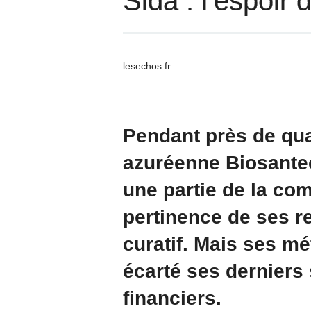
Sida : l’espoir 
lesechos.fr
Pendant près de quat
azuréenne Biosantec
une partie de la co
pertinence de ses r
curatif. Mais ses mé
écarté ses derniers
financiers.