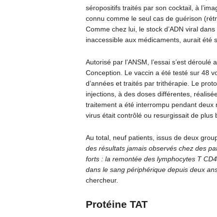
séropositifs traités par son cocktail, à l’i
connu comme le seul cas de guérison (rétr
Comme chez lui, le stock d’ADN viral dans l
inaccessible aux médicaments, aurait été si
Autorisé par l’ANSM, l’essai s’est déroulé au
Conception. Le vaccin a été testé sur 48 vo
d’années et traités par trithérapie. Le proto
injections, à des doses différentes, réalis
traitement a été interrompu pendant deux mo
virus était contrôlé ou resurgissait de plus 
Au total, neuf patients, issus de deux grou
des résultats jamais observés chez des pati
forts : la remontée des lymphocytes T CD4 (
dans le sang périphérique depuis deux ans
chercheur.
Protéine TAT