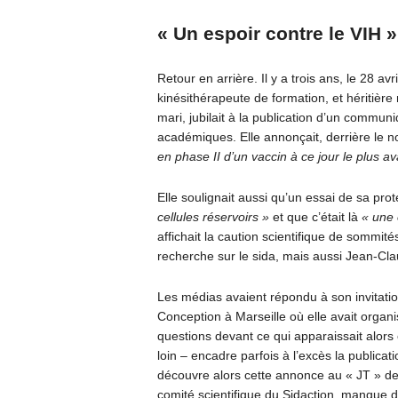
« Un espoir contre le VIH »
Retour en arrière. Il y a trois ans, le 28 a
kinésithérapeute de formation, et héritière
mari, jubilait à la publication d’un commun
académiques. Elle annonçait, derrière le n
en phase II d’un vaccin à ce jour le plus 
Elle soulignait aussi qu’un essai de sa prot
cellules réservoirs »
et que c’était là
« une 
affichait la caution scientifique de sommit
recherche sur le sida, mais aussi Jean-Cl
Les médias avaient répondu à son invitation
Conception à Marseille où elle avait organi
questions devant ce qui apparaissait alors
loin – encadre parfois à l’excès la publica
découvre alors cette annonce au « JT » de 
comité scientifique du Sidaction, manque de