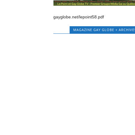
gayglobe.net/lepoint58.pdf
MAGAZINE GAY GLOBE + ARCHIVE