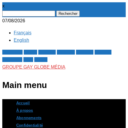
x
Rechercher :
07/08/2026
Français
English
Facebook
Twitter
Google+
Pinterest
Linkedin
Youtube
Instagram
RSS
E-mail
GROUPE GAY GLOBE MÉDIA
Main menu
Skip
Accueil
to
À propos
content
Abonnements
Confidentialité