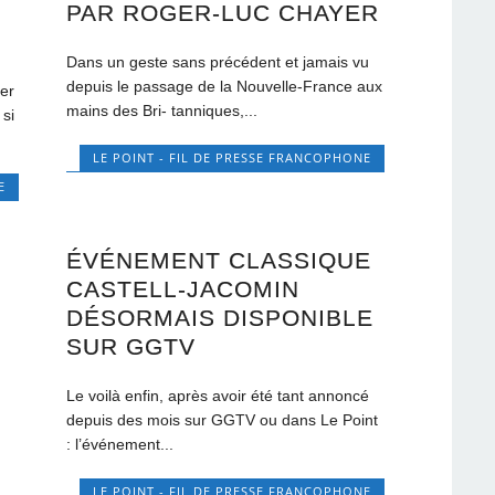
PAR ROGER-LUC CHAYER
Dans un geste sans précédent et jamais vu
depuis le passage de la Nouvelle-France aux
ler
mains des Bri- tanniques,...
si
LE POINT - FIL DE PRESSE FRANCOPHONE
E
ÉVÉNEMENT CLASSIQUE
CASTELL-JACOMIN
DÉSORMAIS DISPONIBLE
SUR GGTV
Le voilà enfin, après avoir été tant annoncé
depuis des mois sur GGTV ou dans Le Point
: l’événement...
LE POINT - FIL DE PRESSE FRANCOPHONE