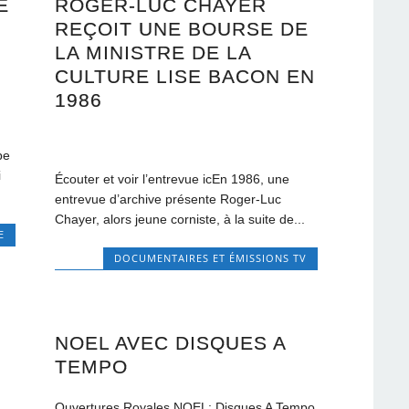
E
ROGER-LUC CHAYER
REÇOIT UNE BOURSE DE
LA MINISTRE DE LA
CULTURE LISE BACON EN
1986
pe
i
Écouter et voir l’entrevue icEn 1986, une
entrevue d’archive présente Roger-Luc
Chayer, alors jeune corniste, à la suite de...
E
DOCUMENTAIRES ET ÉMISSIONS TV
NOEL AVEC DISQUES A
TEMPO
Ouvertures Royales NOEL: Disques A Tempo