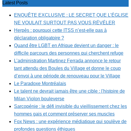
Latest Posts
ENQUÊTE EXCLUSIVE : LE SECRET QUE L’ÉGLISE
NE VOULAIT SURTOUT PAS VOUS RÉVÉLER
Herpès : pourquoi cette ITSS n’est-elle pas à
déclaration obligatoire ?
Quand être LGBT en Afrique devient un danger : le
difficile parcours des personnes qui cherchent refuge
L’administration Martinez Ferrada annonce le retour
tant attendu des Boules du Village et donne le coup
d’envoi à une période de renouveau pour le Village
Le Paradoxe Montréalais
Le talent ne devrait jamais être une cible : l'histoire de
Milan Violon bouleverse
Sarcopénie : le défi invisible du vieillissement chez les
hommes gais et comment préserver ses muscles
Fox News : une expérience médiatique qui soulève de
profondes questions éthiques