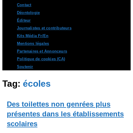
Contact
Déontologie
Éditeur
Journalistes et contributeurs
Kits Média Fr/En
Mentions légales
Partenaires et Annonceurs
Politique de cookies (CA)
Soutenir
Tag:
écoles
Des toilettes non genrées plus
présentes dans les établissements
scolaires