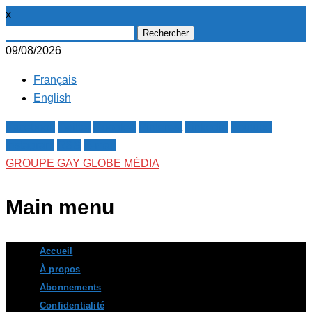
x
Rechercher :
09/08/2026
Français
English
Facebook
Twitter
Google+
Pinterest
Linkedin
Youtube
Instagram
RSS
E-mail
GROUPE GAY GLOBE MÉDIA
Main menu
Skip
Accueil
to
À propos
content
Abonnements
Confidentialité