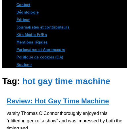
Contact
Déontologie
Éditeur
Journalistes et contributeurs
Kits Média Fr/En
Mentions légales
Partenaires et Annonceurs
Politique de cookies (CA)
Soutenir
Tag:
hot gay time machine
Review: Hot Gay Time Machine
varsity Thomas O’Connor thoroughly enjoyed this
“glittering gem of a show” and was impressed by both the
timing and...