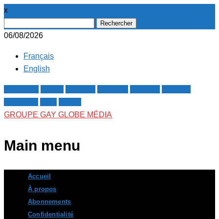
x
Rechercher :
06/08/2026
Français
English
Facebook
Twitter
Google+
Pinterest
Linkedin
Youtube
Instagram
RSS
E-mail
GROUPE GAY GLOBE MÉDIA
Main menu
Skip
Accueil
to
À propos
content
Abonnements
Confidentialité