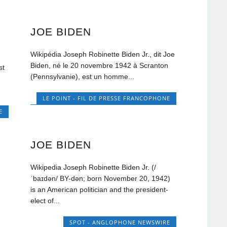
JOE BIDEN
Wikipédia Joseph Robinette Biden Jr., dit Joe
Biden, né le 20 novembre 1942 à Scranton
st
(Pennsylvanie), est un homme...
LE POINT - FIL DE PRESSE FRANCOPHONE
E
JOE BIDEN
Wikipedia Joseph Robinette Biden Jr. (/
ˈbaɪdən/ BY-dən; born November 20, 1942)
is an American politician and the president-
elect of...
SPOT - ANGLOPHONE NEWSWIRE