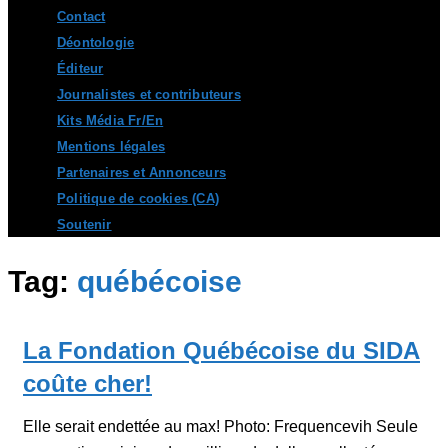
Contact
Déontologie
Éditeur
Journalistes et contributeurs
Kits Média Fr/En
Mentions légales
Partenaires et Annonceurs
Politique de cookies (CA)
Soutenir
Tag:
québécoise
La Fondation Québécoise du SIDA
coûte cher!
Elle serait endettée au max! Photo: Frequencevih Seule