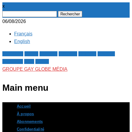
x
Rechercher :
06/08/2026
Français
English
Facebook
Twitter
Google+
Pinterest
Linkedin
Youtube
Instagram
RSS
E-mail
GROUPE GAY GLOBE MÉDIA
Main menu
Skip
Accueil
to
À propos
content
Abonnements
Confidentialité