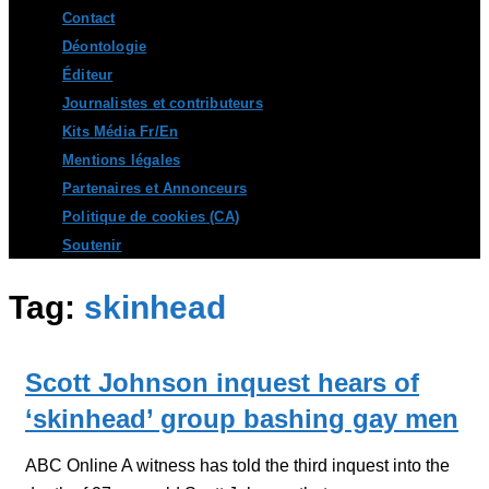
Contact
Déontologie
Éditeur
Journalistes et contributeurs
Kits Média Fr/En
Mentions légales
Partenaires et Annonceurs
Politique de cookies (CA)
Soutenir
Tag:
skinhead
Scott Johnson inquest hears of
‘skinhead’ group bashing gay men
ABC Online A witness has told the third inquest into the