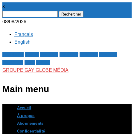
x
Rechercher :
08/08/2026
Français
English
Facebook
Twitter
Google+
Pinterest
Linkedin
Youtube
Instagram
RSS
E-mail
GROUPE GAY GLOBE MÉDIA
Main menu
Skip
Accueil
to
À propos
content
Abonnements
Confidentialité