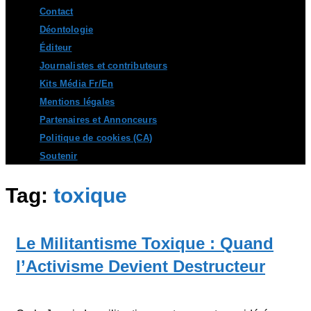
Contact
Déontologie
Éditeur
Journalistes et contributeurs
Kits Média Fr/En
Mentions légales
Partenaires et Annonceurs
Politique de cookies (CA)
Soutenir
Tag:
toxique
Le Militantisme Toxique : Quand
l’Activisme Devient Destructeur