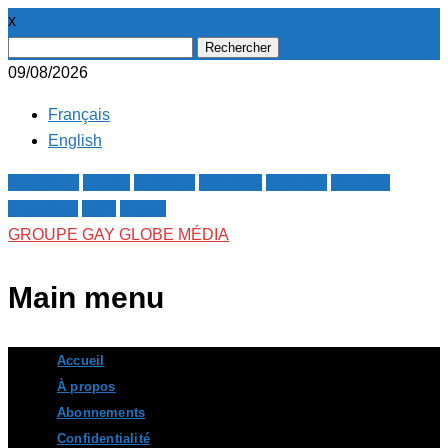
x
Rechercher :
09/08/2026
Français
English
Facebook
Twitter
Google+
Pinterest
Linkedin
Youtube
Instagram
RSS
E-mail
GROUPE GAY GLOBE MÉDIA
Main menu
Skip
Accueil
to
À propos
content
Abonnements
Confidentialité