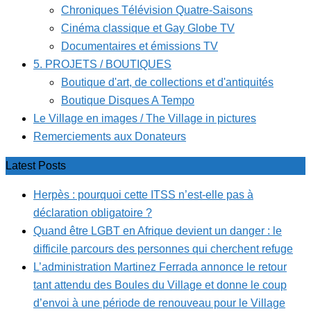
Chroniques Télévision Quatre-Saisons
Cinéma classique et Gay Globe TV
Documentaires et émissions TV
5. PROJETS / BOUTIQUES
Boutique d'art, de collections et d'antiquités
Boutique Disques A Tempo
Le Village en images / The Village in pictures
Remerciements aux Donateurs
Latest Posts
Herpès : pourquoi cette ITSS n’est-elle pas à
déclaration obligatoire ?
Quand être LGBT en Afrique devient un danger : le
difficile parcours des personnes qui cherchent refuge
L’administration Martinez Ferrada annonce le retour
tant attendu des Boules du Village et donne le coup
d’envoi à une période de renouveau pour le Village