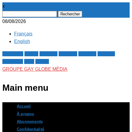
x
Rechercher :
08/08/2026
Français
English
Facebook
Twitter
Google+
Pinterest
Linkedin
Youtube
Instagram
RSS
E-mail
GROUPE GAY GLOBE MÉDIA
Main menu
Skip
Accueil
to
À propos
content
Abonnements
Confidentialité