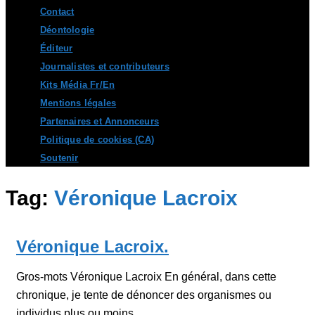
Contact
Déontologie
Éditeur
Journalistes et contributeurs
Kits Média Fr/En
Mentions légales
Partenaires et Annonceurs
Politique de cookies (CA)
Soutenir
Tag:
Véronique Lacroix
Véronique Lacroix.
Gros-mots Véronique Lacroix En général, dans cette
chronique, je tente de dénoncer des organismes ou
individus plus ou moins...