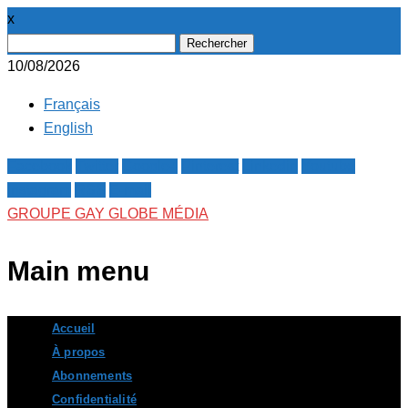
x
Rechercher :
10/08/2026
Français
English
Facebook
Twitter
Google+
Pinterest
Linkedin
Youtube
Instagram
RSS
E-mail
GROUPE GAY GLOBE MÉDIA
Main menu
Skip
Accueil
to
À propos
content
Abonnements
Confidentialité