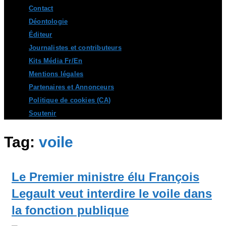
Contact
Déontologie
Éditeur
Journalistes et contributeurs
Kits Média Fr/En
Mentions légales
Partenaires et Annonceurs
Politique de cookies (CA)
Soutenir
Tag:
voile
Le Premier ministre élu François
Legault veut interdire le voile dans
la fonction publique