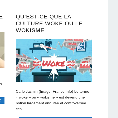
E
QU’EST-CE QUE LA
E
CULTURE WOKE OU LE
WOKISME
re
Carle Jasmin (Image: France Info) Le terme
« woke » ou « wokisme » est devenu une
E
notion largement discutée et controversée
ces...