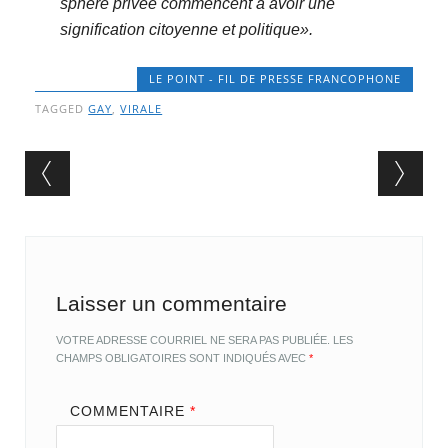
sphère privée commencent à avoir une
signification citoyenne et politique».
LE POINT - FIL DE PRESSE FRANCOPHONE
TAGGED
GAY
,
VIRALE
Post navigation
Laisser un commentaire
VOTRE ADRESSE COURRIEL NE SERA PAS PUBLIÉE.
LES
CHAMPS OBLIGATOIRES SONT INDIQUÉS AVEC
*
COMMENTAIRE
*