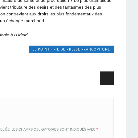
n matière de santé et de procréation ? Le plus dramatique
vient tributaire des désirs et des fantasmes des plus
, on contrevient aux droits les plus fondamentaux des
t d’un échange marchand.
logie à l’UdeM
LE POINT - FIL DE PRESSE FRANCOPHONE
BLIÉE.
LES CHAMPS OBLIGATOIRES SONT INDIQUÉS AVEC
*