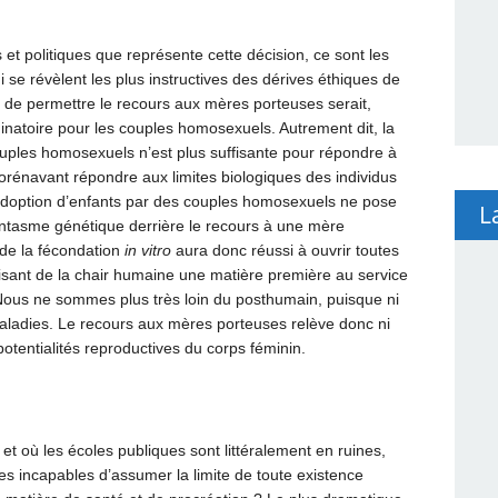
 et politiques que représente cette décision, ce sont les
i se révèlent les plus instructives des dérives éthiques de
s de permettre le recours aux mères porteuses serait,
inatoire pour les couples homosexuels. Autrement dit, la
ouples homosexuels n’est plus suffisante pour répondre à
t dorénavant répondre aux limites biologiques des individus
’adoption d’enfants par des couples homosexuels ne pose
L
antasme génétique derrière le recours à une mère
 de la fécondation
in vitro
aura donc réussi à ouvrir toutes
sant de la chair humaine une matière première au service
 Nous ne sommes plus très loin du posthumain, puisque ni
s maladies. Le recours aux mères porteuses relève donc ni
potentialités reproductives du corps féminin.
 et où les écoles publiques sont littéralement en ruines,
 incapables d’assumer la limite de toute existence