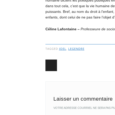
humaine dictent les politiques publiques e
dans tout cela, c’est que la vie humaine de
puissants. Bref, au nom du droit à l’enfant
enfants, dont celui de ne pas faire l’obje
Céline Lafontaine –
Professeure de socio
TAGGED
JOEL
,
LEGENDRE
Post navigation
Laisser un commentaire
VOTRE ADRESSE COURRIEL NE SERA PAS PU