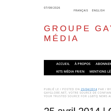
07/08/2026
FRANÇAIS
ENGLISH
GROUPE GA
MÉDIA
Skip
ACCUEIL
À PROPOS
ABONNE
to
Main menu
KITS MÉDIA FR/EN
MENTIONS LÉ
content
PUBLIÉ LE / POSTED ON
25/04/2014
PAR / B
GAYGLOBE.NET, VOTRE SOURCE DE CONFIANC
YOUR TRUSTED SOURCE FOR LGBTQ NEWS AN