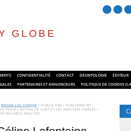
Y GLOBE
MENTS
CONFIDENTIALITÉ
CONTACT
DÉONTOLOGIE
ÉDITEUR
GALES
PARTENAIRES ET ANNONCEURS
POLITIQUE DE COOKIES (CA
Y
ROGER-LUC CHAYER
– PUBLIÉ PAR / PUBLISHED BY
E POUR L’ACTUALITÉ LGBT ET LES ANALYSES FIABLES /
C
D RELIABLE ANALYSIS