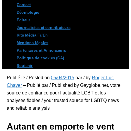
Contact
Déontologie
Éditeur
Journalistes et contributeurs
Kits Média Fr/En
Mentions légales
Partenaires et Annonceurs
Politique de cookies (CA)
Soutenir
Publié le / Posted on
05/04/2015
par / by
Roger-Luc
Chayer
– Publié par / Published by Gayglobe.net, votre
source de confiance pour l’actualité LGBT et les
analyses fiables / your trusted source for LGBTQ news
and reliable analysis
Autant en emporte le vent