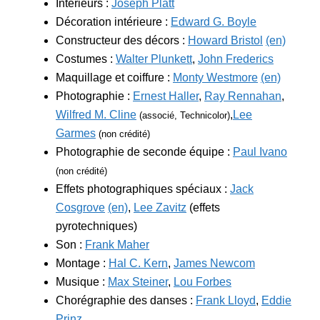
Intérieurs :
Joseph Platt
Décoration intérieure :
Edward G. Boyle
Constructeur des décors :
Howard Bristol
(en)
Costumes :
Walter Plunkett
,
John Frederics
Maquillage et coiffure :
Monty Westmore
(en)
Photographie :
Ernest Haller
,
Ray Rennahan
,
Wilfred M. Cline
,
Lee
(associé, Technicolor)
Garmes
(non crédité)
Photographie de seconde équipe :
Paul Ivano
(non crédité)
Effets photographiques spéciaux :
Jack
Cosgrove
(en)
,
Lee Zavitz
(effets
pyrotechniques)
Son :
Frank Maher
Montage :
Hal C. Kern
,
James Newcom
Musique :
Max Steiner
,
Lou Forbes
Chorégraphie des danses :
Frank Lloyd
,
Eddie
Prinz