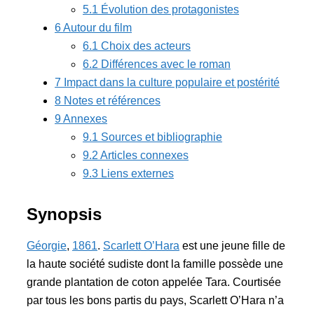
5.1
Évolution des protagonistes
6
Autour du film
6.1
Choix des acteurs
6.2
Différences avec le roman
7
Impact dans la culture populaire et postérité
8
Notes et références
9
Annexes
9.1
Sources et bibliographie
9.2
Articles connexes
9.3
Liens externes
Synopsis
Géorgie
,
1861
.
Scarlett O’Hara
est une jeune fille de
la haute société sudiste dont la famille possède une
grande plantation de coton appelée Tara. Courtisée
par tous les bons partis du pays, Scarlett O’Hara n’a