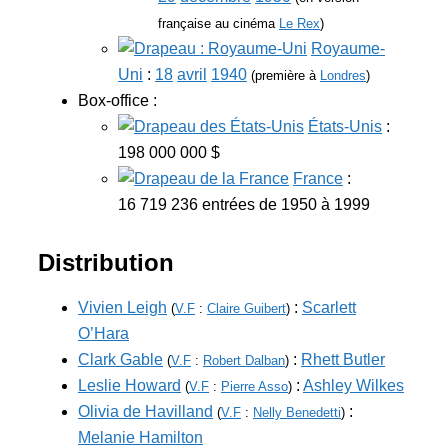
française au cinéma
Le Rex
)
Royaume-
Uni
:
18
avril
1940
(première à
Londres
)
Box-office :
États-Unis
:
198 000 000 $
France
:
16 719 236 entrées de 1950 à 1999
Distribution
Vivien Leigh
:
Scarlett
(
V.F
:
Claire Guibert
)
O’Hara
Clark Gable
:
Rhett Butler
(
V.F
:
Robert Dalban
)
Leslie Howard
:
Ashley Wilkes
(
V.F
:
Pierre Asso
)
Olivia de Havilland
:
(
V.F
:
Nelly Benedetti
)
Melanie Hamilton