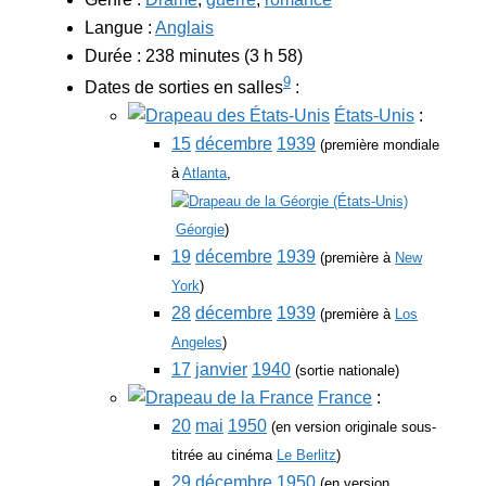
Langue :
Anglais
Durée : 238 minutes (3 h 58)
9
Dates de sorties en salles
:
États-Unis
:
15
décembre
1939
(première mondiale
à
Atlanta
,
Géorgie
)
19
décembre
1939
(première à
New
York
)
28
décembre
1939
(première à
Los
Angeles
)
17
janvier
1940
(sortie nationale)
France
:
20
mai
1950
(en version originale sous-
titrée au cinéma
Le Berlitz
)
29
décembre
1950
(en version