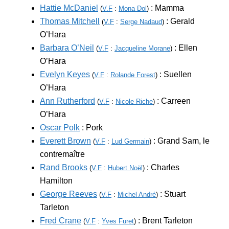
Hattie McDaniel
: Mamma
(
V.F
:
Mona Dol
)
Thomas Mitchell
: Gerald
(
V.F
:
Serge Nadaud
)
O’Hara
Barbara O’Neil
: Ellen
(
V.F
:
Jacqueline Morane
)
O’Hara
Evelyn Keyes
: Suellen
(
V.F
:
Rolande Forest
)
O’Hara
Ann Rutherford
: Carreen
(
V.F
:
Nicole Riche
)
O’Hara
Oscar Polk
: Pork
Everett Brown
: Grand Sam, le
(
V.F
:
Lud Germain
)
contremaître
Rand Brooks
: Charles
(
V.F
:
Hubert Noël
)
Hamilton
George Reeves
: Stuart
(
V.F
:
Michel André
)
Tarleton
Fred Crane
: Brent Tarleton
(
V.F
:
Yves Furet
)