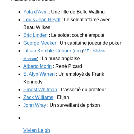
Yola d’Avril
: Une fille de Belle Watling
Louis Jean Heydt
: Le soldat affamé avec
Beau Wilkes
Eric Linden
: Le soldat couché amputé
George Meeker
: Un capitaine joueur de poker
Lillian Kemble-Cooper
(en)
(
V.F
:
Héléna
: La nurse anglaise
Manson
)
Alberto Morin
: René Picard
E. Alyn Warren
: Un employé de Frank
Kennedy
Ernest Whitman
: L’associé du profiteur
Zack Williams
: Elijah
John Wray
: Un surveillant de prison
Vivien Leigh