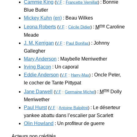
Cammie King
: Bonnie
(
V.F
:
Francette Vernillat
)
Blue Butler
Mickey Kuhn
(en)
: Beau Wilkes
me
Leona Roberts
:
M
Caroline
(
V.F
:
Cécile Didier
)
Meade
J. M. Kerrigan
: Johnny
(
V.F
:
Paul Bonifas
)
Gallegher
Mary Anderson
: Maybelle Merriwether
Irving Bacon
: Un caporal
Eddie Anderson
: Oncle Peter,
(
V.F
:
Harry-Max
)
le cocher de Tante Pittypat
me
Jane Darwell
:
M
Dolly
(
V.F
:
Germaine Michel
)
Merriwether
Paul Hurst
: Le déserteur
(
V.F
:
Antoine Balpêtré
)
yankee abattu dans l’escalier par Scarlett
Olin Howland
: Un profiteur de guerre
Acteurs non crédités