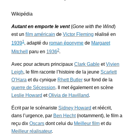
Wikipédia
Autant en emporte le vent
(
Gone with the Wind
)
est un
film américain
de
Victor Fleming
réalisé en
1
1939
, adapté du
roman éponyme
de
Margaret
2
Mitchell
paru en
1936
.
Avec pour acteurs principaux
Clark Gable
et
Vivien
Leigh
, le film raconte l’histoire de la jeune
Scarlett
O’Hara
et du cynique
Rhett Butler
sur fond de la
guerre de Sécession
. Il met également en scène
Leslie Howard
et
Olivia de Havilland
.
Écrit par le scénariste
Sidney Howard
et réécrit,
dans l’urgence, par
Ben Hecht
(notamment), le film a
reçu dix
Oscars
dont celui du
Meilleur film
et du
Meilleur réalisateur
.