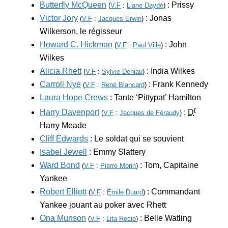
Butterfly McQueen
: Prissy
(
V.F
:
Liane Daydé
)
Victor Jory
: Jonas
(
V.F
:
Jacques Erwin
)
Wilkerson, le régisseur
Howard C. Hickman
: John
(
V.F
:
Paul Ville
)
Wilkes
Alicia Rhett
: India Wilkes
(
V.F
:
Sylvie Deniau
)
Carroll Nye
: Frank Kennedy
(
V.F
:
René Blancard
)
Laura Hope Crews
: Tante ‘Pittypat’ Hamilton
r
Harry Davenport
:
D
(
V.F
:
Jacques de Féraudy
)
Harry Meade
Cliff Edwards
: Le soldat qui se souvient
Isabel Jewell
: Emmy Slattery
Ward Bond
: Tom, Capitaine
(
V.F
:
Pierre Morin
)
Yankee
Robert Elliott
: Commandant
(
V.F
:
Émile Duard
)
Yankee jouant au poker avec Rhett
Ona Munson
: Belle Watling
(
V.F
:
Lita Recio
)