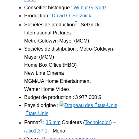
Conseiller historique :
Wilbur G. Kurtz
Production :
David O. Selznick
7
Sociétés de production
: Selznick
International Pictures
Metro-Goldwyn-Mayer (MGM)
Sociétés de distribution : Metro-Goldwyn-
Mayer (MGM)
Home Box Office (HBO)
New Line Cinema
MGM/UA Home Entertainment
Warner Home Video
Budget de production :
3 977 000 $
Pays d’origine :
États-Unis
8
Format
:
35 mm
Couleurs (
Technicolor
) –
ratio
1,37:1
– Mono –
Genre :
Drame
,
guerre
,
romance