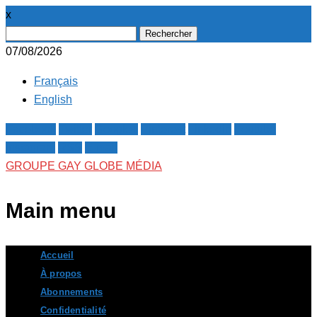
x
Rechercher :
07/08/2026
Français
English
Facebook
Twitter
Google+
Pinterest
Linkedin
Youtube
Instagram
RSS
E-mail
GROUPE GAY GLOBE MÉDIA
Main menu
Skip
Accueil
to
À propos
content
Abonnements
Confidentialité