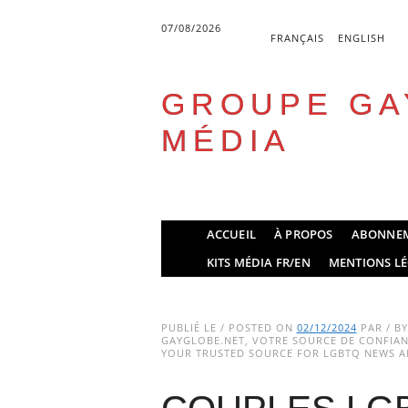
07/08/2026
FRANÇAIS
ENGLISH
GROUPE GA
MÉDIA
Skip
ACCUEIL
À PROPOS
ABONNE
to
Main menu
KITS MÉDIA FR/EN
MENTIONS LÉ
content
PUBLIÉ LE / POSTED ON
02/12/2024
PAR / B
GAYGLOBE.NET, VOTRE SOURCE DE CONFIANC
YOUR TRUSTED SOURCE FOR LGBTQ NEWS AN