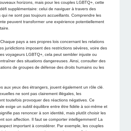
 nouveaux horizons, mais pour les couples LGBTQ+, cette
éfi supplémentaire: celui de naviguer à travers des
s qui ne sont pas toujours accueillants. Comprendre les
ente peuvent transformer une expérience potentiellement
aire.
e. Chaque pays a ses propres lois concernant les relations
 juridictions imposent des restrictions sévères, voire des
es voyageurs LGBTQ+, cela peut sembler injuste ou
entraîner des situations dangereuses. Ainsi, consulter des
tions de groupes de défense des droits humains ou les
es aux yeux des étrangers, jouent également un rôle clé.
uelles ne sont pas clairement illégales, les
nt toutefois provoquer des réactions négatives. Ce
ale exige un subtil équilibre entre être fidèle à soi-même et
ignifie pas renoncer à son identité, mais plutôt choisir les
t son affection. Il faut se comporter intelligemment! La
aspect important à considérer. Par exemple, les couples