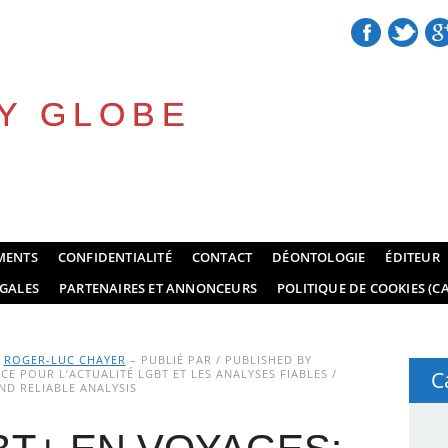
Y GLOBE
MENTS
CONFIDENTIALITÉ
CONTACT
DÉONTOLOGIE
ÉDITEUR
GALES
PARTENAIRES ET ANNONCEURS
POLITIQUE DE COOKIES (CA
Y
ROGER-LUC CHAYER
– PUBLIÉ PAR / PUBLISHED BY
E POUR L’ACTUALITÉ LGBT ET LES ANALYSES FIABLES /
C
D RELIABLE ANALYSIS