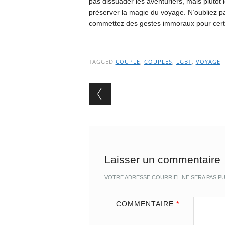
pas dissuader les aventuriers, mais plutôt 
préserver la magie du voyage. N’oubliez pa
commettez des gestes immoraux pour certain
TAGGED
COUPLE
,
COUPLES
,
LGBT
,
VOYAGE
Post navigation
Laisser un commentaire
VOTRE ADRESSE COURRIEL NE SERA PAS PU
COMMENTAIRE
*